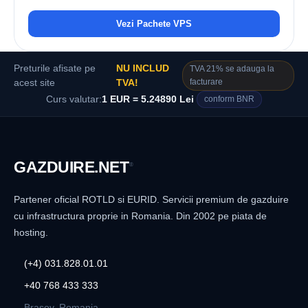
Vezi Pachete VPS
Preturile afisate pe
NU INCLUD
TVA 21% se adauga la
facturare
acest site
TVA!
Curs valutar:
1 EUR = 5.24890 Lei
conform BNR
GAZDUIRE
.NET
®
Partener oficial ROTLD si EURID. Servicii premium de gazduire
cu infrastructura proprie in Romania. Din 2002 pe piata de
hosting.
(+4) 031.828.01.01
+40 768 433 333
Brasov, Romania