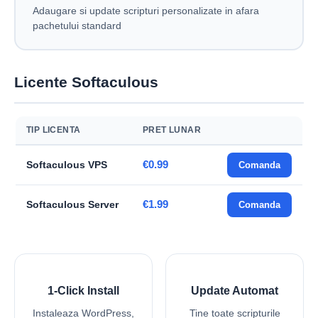
Adaugare si update scripturi personalizate in afara
pachetului standard
Licente Softaculous
TIP LICENTA
PRET LUNAR
€0.99
Softaculous VPS
Comanda
€1.99
Softaculous Server
Comanda
1-Click Install
Update Automat
Instaleaza WordPress,
Tine toate scripturile