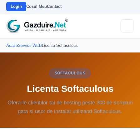
Login
Cosul Meu
Contact
Acasa
Servicii WEB
Licenta Softaculous
SOFTACULOUS
Licenta Softaculous
Ofera-le clientilor tai de hosting peste 300 de scripturi
gata si usor de instalat utilizand Softaculous.