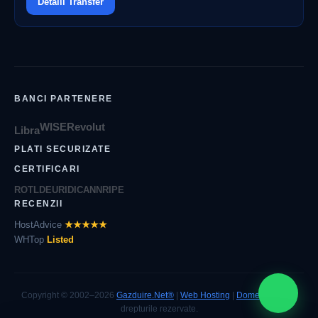
Detalii Transfer
BANCI PARTENERE
WISE
Revolut
Libra
PLATI SECURIZATE
CERTIFICARI
ROTLD
EURID
ICANN
RIPE
RECENZII
HostAdvice
★★★★★
WHTop
Listed
Copyright © 2002–2026
Gazduire.Net®
|
Web Hosting
|
Domenii
| Toate
drepturile rezervate.