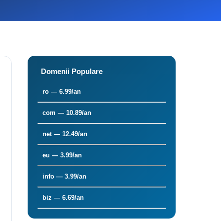
Domenii Populare
ro — 6.99/an
com — 10.89/an
net — 12.49/an
eu — 3.99/an
info — 3.99/an
biz — 6.69/an