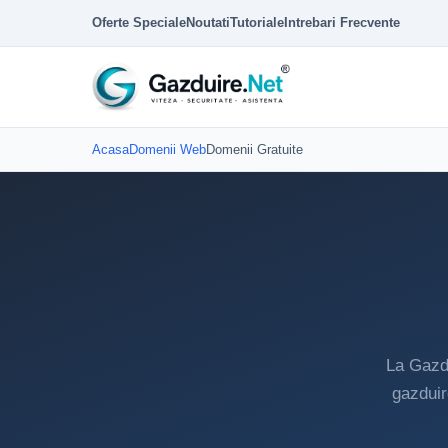
Oferte Speciale
Noutati
Tutoriale
Intrebari Frecvente
Acasa
Domenii Web
Domenii Gratuite
La Gazdu
gazduir