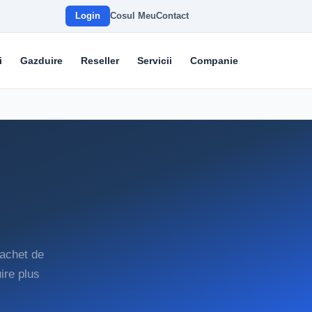
Login
Cosul Meu
Contact
i
Gazduire
Reseller
Servicii
Companie
pachet de
ire plus