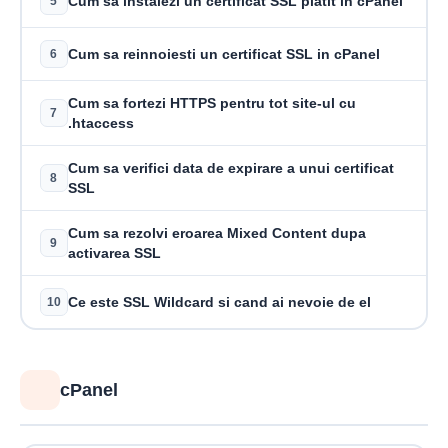
Cum sa instalezi un certificat SSL platit in cPanel
5
Cum sa reinnoiesti un certificat SSL in cPanel
6
Cum sa fortezi HTTPS pentru tot site-ul cu
7
.htaccess
Cum sa verifici data de expirare a unui certificat
8
SSL
Cum sa rezolvi eroarea Mixed Content dupa
9
activarea SSL
Ce este SSL Wildcard si cand ai nevoie de el
10
cPanel