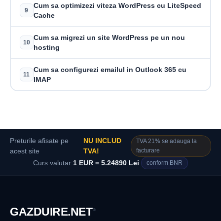
Cum sa optimizezi viteza WordPress cu LiteSpeed
9
Cache
Cum sa migrezi un site WordPress pe un nou
10
hosting
Cum sa configurezi emailul in Outlook 365 cu
11
IMAP
Preturile afisate pe
NU INCLUD
TVA 21% se adauga la
facturare
acest site
TVA!
Curs valutar:
1 EUR = 5.24890 Lei
conform BNR
GAZDUIRE
.NET
®