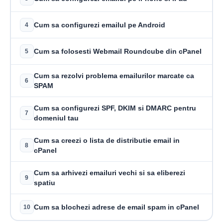
Cum sa configurezi emailul pe Android
4
Cum sa folosesti Webmail Roundcube din cPanel
5
Cum sa rezolvi problema emailurilor marcate ca
6
SPAM
Cum sa configurezi SPF, DKIM si DMARC pentru
7
domeniul tau
Cum sa creezi o lista de distributie email in
8
cPanel
Cum sa arhivezi emailuri vechi si sa eliberezi
9
spatiu
Cum sa blochezi adrese de email spam in cPanel
10