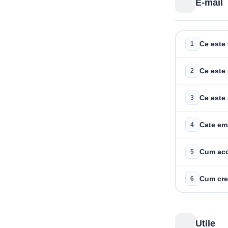
E-mail
Ce este
1
Ce este
2
Ce este
3
Cate ema
4
Cum acc
5
Cum cre
6
Utile