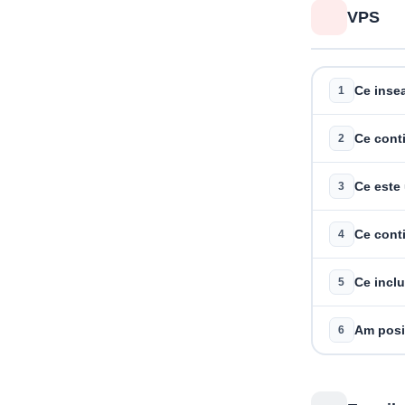
VPS
Ce inse
1
Ce cont
2
Ce este
3
Ce cont
4
Ce inclu
5
Am posib
6