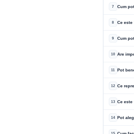
Cum pot
7
Ce este
8
Cum pot
9
Are impo
10
Pot bene
11
Ce repre
12
Ce este 
13
Pot aleg
14
Cum fac
15