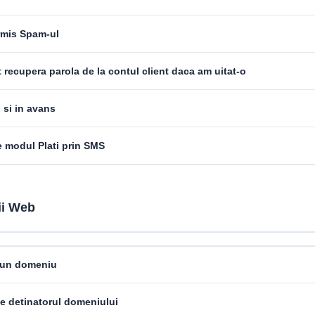
rmis Spam-ul
recupera parola de la contul client daca am uitat-o
i si in avans
e modul Plati prin SMS
i Web
 un domeniu
e detinatorul domeniului