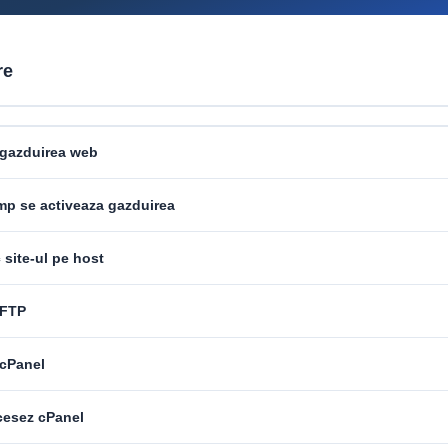
re
 gazduirea web
imp se activeaza gazduirea
site-ul pe host
 FTP
 cPanel
esez cPanel