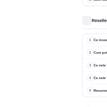
Reselle
Ce inse
1
Cum pot 
2
Ce este
3
Ce est
4
Resursel
5