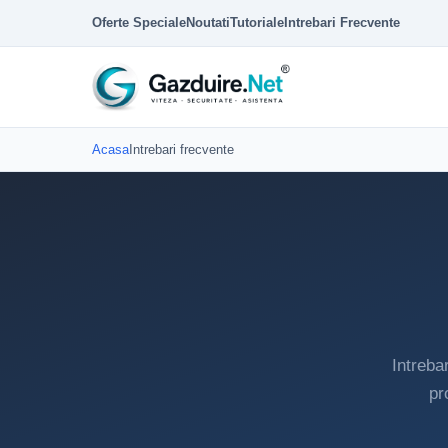
Oferte Speciale
Noutati
Tutoriale
Intrebari Frecvente
Acasa
Intrebari frecvente
Intreba
pr