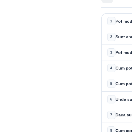
Pot modi
1
Sunt anu
2
Pot modi
3
Cum pot 
4
Cum pot
5
Unde sun
6
Daca sun
7
Cum co
8