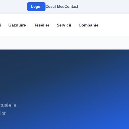
Login
Cosul Meu
Contact
i
Gazduire
Reseller
Servicii
Companie
tuale la
lor