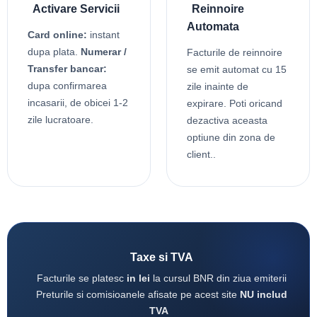
Activare Servicii
Reinnoire
Automata
Card online:
instant
dupa plata.
Numerar /
Facturile de reinnoire
Transfer bancar:
se emit automat cu 15
dupa confirmarea
zile inainte de
incasarii, de obicei 1-2
expirare. Poti oricand
zile lucratoare.
dezactiva aceasta
optiune din zona de
client..
Taxe si TVA
Facturile se platesc
in lei
la cursul BNR din ziua emiterii
Preturile si comisioanele afisate pe acest site
NU includ
TVA