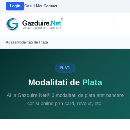
Login
Cosul Meu
Contact
Acasa
Modalitati de Plata
PLATI
Modalitati de
Plata
Ai la Gazduire.Net® 3 modalitati de plata atat bancare
cat si online prin card, revolut, etc.