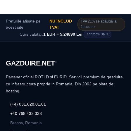
Preturile afisate pe
NU INCLUD
TVA 21% se adauga la
facturare
acest site
TVA!
Curs valutar:
1 EUR = 5.24890 Lei
conform BNR
GAZDUIRE
.NET
®
Partener oficial ROTLD si EURID. Servicii premium de gazduire
cu infrastructura proprie in Romania. Din 2002 pe piata de
hosting.
(+4) 031.828.01.01
+40 768 433 333
Brasov, Romania