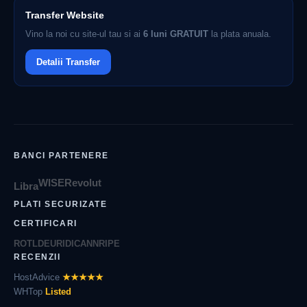
Transfer Website
Vino la noi cu site-ul tau si ai
6 luni GRATUIT
la plata anuala.
Detalii Transfer
BANCI PARTENERE
WISE
Revolut
Libra
PLATI SECURIZATE
CERTIFICARI
ROTLD
EURID
ICANN
RIPE
RECENZII
HostAdvice
★★★★★
WHTop
Listed