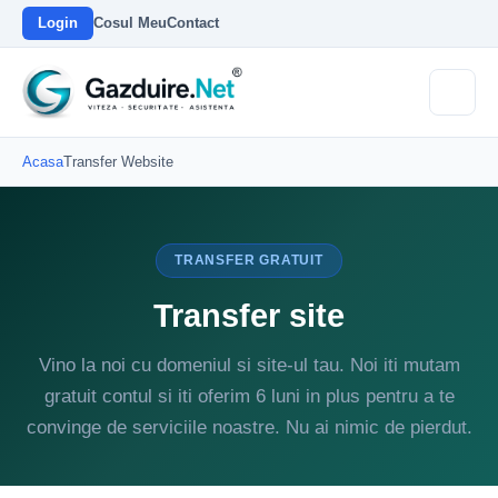
Login
Cosul Meu
Contact
Acasa
Transfer Website
TRANSFER GRATUIT
Transfer site
Vino la noi cu domeniul si site-ul tau. Noi iti mutam
gratuit contul si iti oferim 6 luni in plus pentru a te
convinge de serviciile noastre. Nu ai nimic de pierdut.