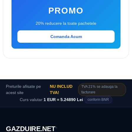
PROMO
20% reducere la toate pachetele
Comanda Acum
Preturile afisate pe
NU INCLUD
TVA 21% se adauga la
facturare
acest site
TVA!
Curs valutar:
1 EUR = 5.24890 Lei
conform BNR
GAZDUIRE
.NET
®