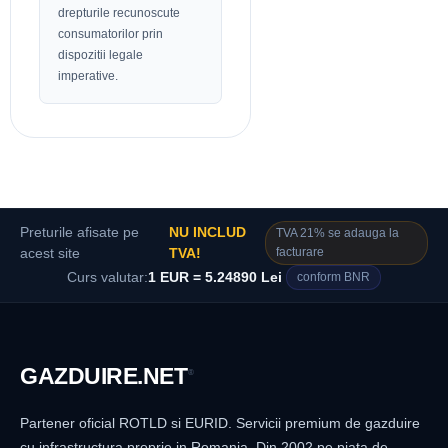
drepturile recunoscute
consumatorilor prin
dispozitii legale
imperative.
Preturile afisate pe
NU INCLUD
TVA 21% se adauga la
facturare
acest site
TVA!
Curs valutar:
1 EUR = 5.24890 Lei
conform BNR
GAZDUIRE
.NET
®
Partener oficial ROTLD si EURID. Servicii premium de gazduire
cu infrastructura proprie in Romania. Din 2002 pe piata de