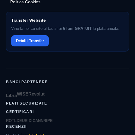
Politica Cookies
Transfer Website
Vino la noi cu site-ul tau si ai
6 luni GRATUIT
la plata anuala.
Detalii Transfer
BANCI PARTENERE
WISE
Revolut
Libra
PLATI SECURIZATE
CERTIFICARI
ROTLD
EURID
ICANN
RIPE
RECENZII