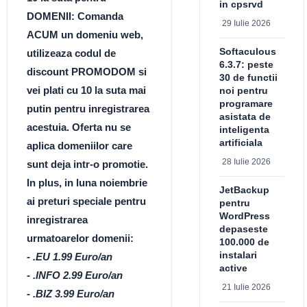
in cpsrvd
DOMENII: Comanda
29 Iulie 2026
ACUM un domeniu web,
Softaculous
utilizeaza codul de
6.3.7: peste
discount PROMODOM si
30 de functii
vei plati cu 10 la suta mai
noi pentru
programare
putin pentru inregistrarea
asistata de
acestuia. Oferta nu se
inteligenta
artificiala
aplica domeniilor care
28 Iulie 2026
sunt deja intr-o promotie.
In plus, in luna noiembrie
JetBackup
ai preturi speciale pentru
pentru
WordPress
inregistrarea
depaseste
urmatoarelor domenii:
100.000 de
instalari
- .EU 1.99 Euro/an
active
- .INFO 2.99 Euro/an
21 Iulie 2026
- .BIZ 3.99 Euro/an