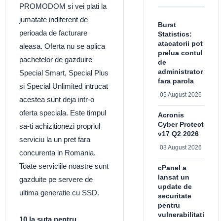
PROMODOM si vei plati la
jumatate indiferent de
Burst
perioada de facturare
Statistics:
atacatorii pot
aleasa. Oferta nu se aplica
prelua contul
pachetelor de gazduire
de
administrator
Special Smart, Special Plus
fara parola
si Special Unlimited intrucat
05 August 2026
acestea sunt deja intr-o
oferta speciala. Este timpul
Acronis
Cyber Protect
sa-ti achizitionezi propriul
v17 Q2 2026
serviciu la un pret fara
03 August 2026
concurenta in Romania.
Toate serviciile noastre sunt
cPanel a
lansat un
gazduite pe servere de
update de
ultima generatie cu SSD.
securitate
pentru
vulnerabilitati
10 la suta pentru