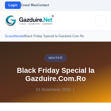
Login
Cosul Meu
Contact
Acasa
Noutati
Black Friday Special la Gazduire.Com.Ro
NOUTATI
Black Friday Special la
Gazduire.Com.Ro
01 Noiembrie 2016 |