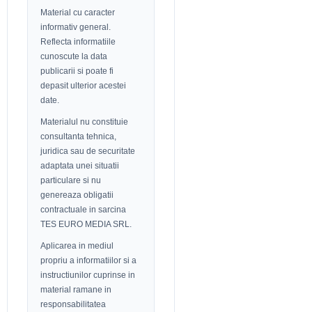
Material cu caracter
informativ general.
Reflecta informatiile
cunoscute la data
publicarii si poate fi
depasit ulterior acestei
date.
Materialul nu constituie
consultanta tehnica,
juridica sau de securitate
adaptata unei situatii
particulare si nu
genereaza obligatii
contractuale in sarcina
TES EURO MEDIA SRL.
Aplicarea in mediul
propriu a informatiilor si a
instructiunilor cuprinse in
material ramane in
responsabilitatea