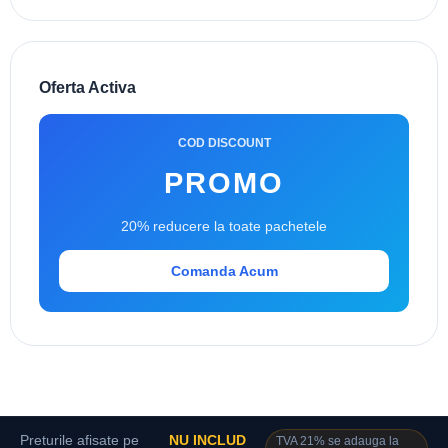
Oferta Activa
COD DISCOUNT
PROMO
20% reducere la toate pachetele
Comanda Acum
Preturile afisate pe
NU INCLUD
TVA 21% se adauga la