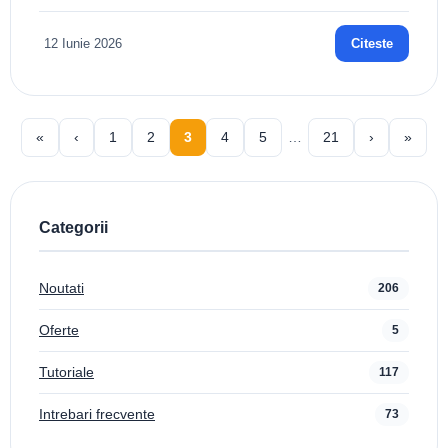
12 Iunie 2026
Citeste
«
‹
1
2
3
4
5
…
21
›
»
Categorii
Noutati
206
Oferte
5
Tutoriale
117
Intrebari frecvente
73