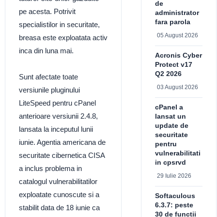
de
pe acesta. Potrivit
administrator
fara parola
specialistilor in securitate,
05 August 2026
breasa este exploatata activ
inca din luna mai.
Acronis Cyber
Protect v17
Q2 2026
Sunt afectate toate
03 August 2026
versiunile pluginului
LiteSpeed pentru cPanel
cPanel a
anterioare versiunii 2.4.8,
lansat un
update de
lansata la inceputul lunii
securitate
iunie. Agentia americana de
pentru
vulnerabilitati
securitate cibernetica CISA
in cpsrvd
a inclus problema in
29 Iulie 2026
catalogul vulnerabilitatilor
exploatate cunoscute si a
Softaculous
6.3.7: peste
stabilit data de 18 iunie ca
30 de functii