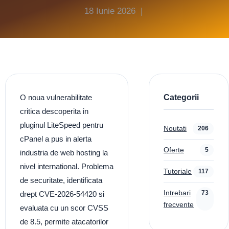
18 Iunie 2026 |
Categorii
O noua vulnerabilitate
critica descoperita in
pluginul LiteSpeed pentru
Noutati
206
cPanel a pus in alerta
Oferte
5
industria de web hosting la
nivel international. Problema
Tutoriale
117
de securitate, identificata
Intrebari
73
drept CVE-2026-54420 si
frecvente
evaluata cu un scor CVSS
de 8.5, permite atacatorilor