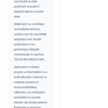
cunoscute la data
publicarii si poate fi
depasit ulterior acestei
date.
Materialul nu constituie
consultanta tehnica,
juridica sau de securitate
adaptata unei situatii
particulare si nu
genereaza obligatii
contractuale in sarcina
TES EURO MEDIA SRL.
Aplicarea in mediul
propriu a informatiilor si a
instructiunilor cuprinse in
material ramane in
responsabilitatea
cititorului, cu verificarea
prealabila la sursele
oficiale ale producatorilor.
Referirile la produse,