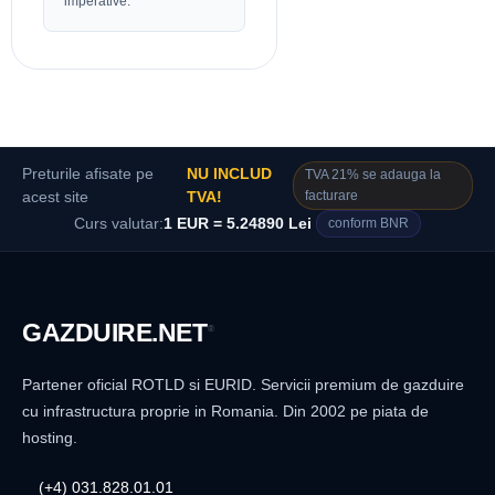
imperative.
Preturile afisate pe
NU INCLUD
TVA 21% se adauga la
facturare
acest site
TVA!
Curs valutar:
1 EUR = 5.24890 Lei
conform BNR
GAZDUIRE
.NET
®
Partener oficial ROTLD si EURID. Servicii premium de gazduire
cu infrastructura proprie in Romania. Din 2002 pe piata de
hosting.
(+4) 031.828.01.01