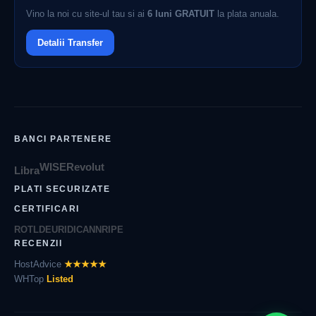
Vino la noi cu site-ul tau si ai
6 luni GRATUIT
la plata anuala.
Detalii Transfer
BANCI PARTENERE
WISE
Revolut
Libra
PLATI SECURIZATE
CERTIFICARI
ROTLD
EURID
ICANN
RIPE
RECENZII
HostAdvice
★★★★★
WHTop
Listed