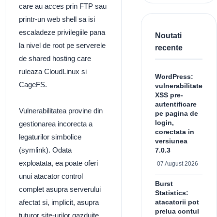
care au acces prin FTP sau
printr-un web shell sa isi
escaladeze privilegiile pana
Noutati
la nivel de root pe serverele
recente
de shared hosting care
ruleaza CloudLinux si
WordPress:
CageFS.
vulnerabilitate
XSS pre-
autentificare
Vulnerabilitatea provine din
pe pagina de
login,
gestionarea incorecta a
corectata in
legaturilor simbolice
versiunea
(symlink). Odata
7.0.3
exploatata, ea poate oferi
07 August 2026
unui atacator control
Burst
complet asupra serverului
Statistics:
atacatorii pot
afectat si, implicit, asupra
prelua contul
tuturor site-urilor gazduite