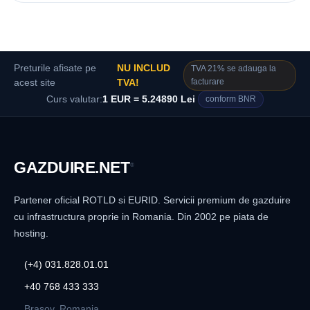
Preturile afisate pe
NU INCLUD
TVA 21% se adauga la
facturare
acest site
TVA!
Curs valutar:
1 EUR = 5.24890 Lei
conform BNR
GAZDUIRE
.NET
®
Partener oficial ROTLD si EURID. Servicii premium de gazduire
cu infrastructura proprie in Romania. Din 2002 pe piata de
hosting.
(+4) 031.828.01.01
+40 768 433 333
Brasov, Romania