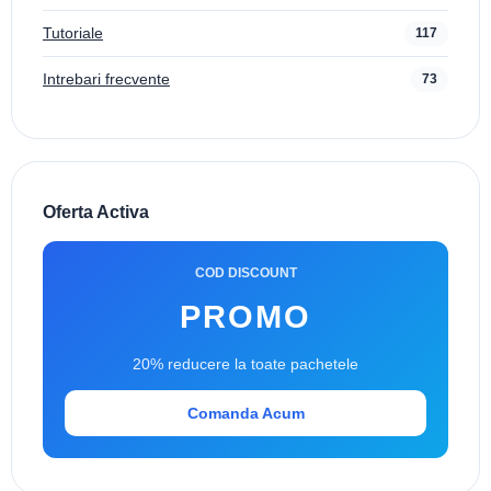
Tutoriale
117
Intrebari frecvente
73
Oferta Activa
COD DISCOUNT
PROMO
20% reducere la toate pachetele
Comanda Acum