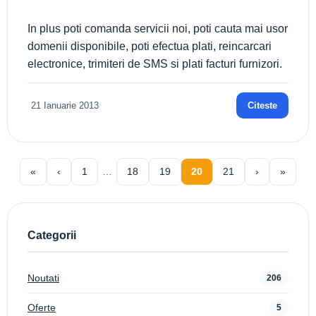
In plus poti comanda servicii noi, poti cauta mai usor
domenii disponibile, poti efectua plati, reincarcari
electronice, trimiteri de SMS si plati facturi furnizori.
21 Ianuarie 2013
Citeste
«
‹
1
…
18
19
20
21
›
»
Categorii
Noutati
206
Oferte
5