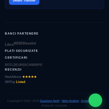
Detalii Transfer
BANCI PARTENERE
WISE
Revolut
Libra
PLATI SECURIZATE
CERTIFICARI
ROTLD
EURID
ICANN
RIPE
RECENZII
HostAdvice
★★★★★
WHTop
Listed
Copyright © 2002–2026
Gazduire.Net®
|
Web Hosting
|
Domenii
| Toate
drepturile rezervate.