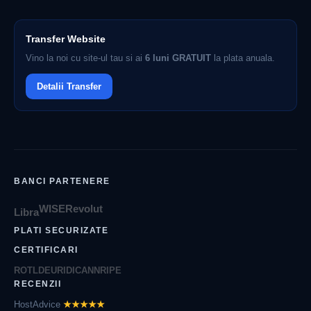
Transfer Website
Vino la noi cu site-ul tau si ai
6 luni GRATUIT
la plata anuala.
Detalii Transfer
BANCI PARTENERE
WISE
Revolut
Libra
PLATI SECURIZATE
CERTIFICARI
ROTLD
EURID
ICANN
RIPE
RECENZII
HostAdvice
★★★★★