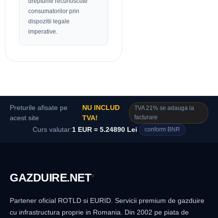
drepturile recunoscute
consumatorilor prin
dispozitii legale
imperative.
Preturile afisate pe
NU INCLUD
TVA 21% se adauga la
facturare
acest site
TVA!
Curs valutar:
1 EUR = 5.24890 Lei
conform BNR
GAZDUIRE
.NET
®
Partener oficial ROTLD si EURID. Servicii premium de gazduire
cu infrastructura proprie in Romania. Din 2002 pe piata de