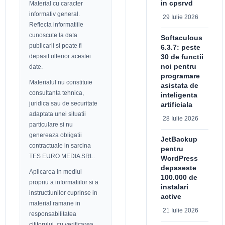
in cpsrvd
Material cu caracter
informativ general.
29 Iulie 2026
Reflecta informatiile
cunoscute la data
Softaculous
publicarii si poate fi
6.3.7: peste
depasit ulterior acestei
30 de functii
noi pentru
date.
programare
Materialul nu constituie
asistata de
consultanta tehnica,
inteligenta
juridica sau de securitate
artificiala
adaptata unei situatii
28 Iulie 2026
particulare si nu
genereaza obligatii
JetBackup
contractuale in sarcina
pentru
TES EURO MEDIA SRL.
WordPress
depaseste
Aplicarea in mediul
100.000 de
propriu a informatiilor si a
instalari
instructiunilor cuprinse in
active
material ramane in
21 Iulie 2026
responsabilitatea
cititorului, cu verificarea