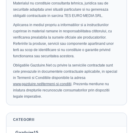
Materialul nu constituie consultanta tehnica, juridica sau de
securitate adaptata unei situatii particulare si nu genereaza
obligatii contractuale in sarcina TES EURO MEDIA SRL.
Aplicarea in mediul propriu a informatiilor si a instructiunilor
cuprinse in material ramane in responsabilitatea cititorului, cu
verificarea prealabila la sursele oficiale ale producatorilor.
Referirile la produse, servicii sau componente apartinand unor
terti au scop de identificare si nu constituie o garantie privind
functionarea sau securitatea acestora.
Obligatiile Gazduire.Net cu privire la serviciile contractate sunt
cele prevazute in documentele contractuale aplicabile, in special
in Termenii si Conditiile disponibile la adresa
www.gazduire.net/termeni-si-conditii
. Prezenta mentiune nu
inlatura drepturile recunoscute consumatorilor prin dispozitii
legale imperative.
CATEGORII
Gazduire
15