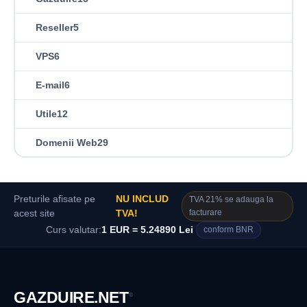
Reseller
5
VPS
6
E-mail
6
Utile
12
Domenii Web
29
Preturile afisate pe
NU INCLUD
TVA 21% se adauga la
facturare
acest site
TVA!
Curs valutar:
1 EUR = 5.24890 Lei
conform BNR
GAZDUIRE
.NET
®