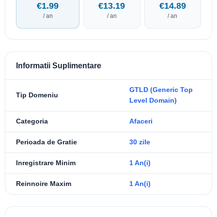
€1.99
€13.19
€14.89
/ an
/ an
/ an
Informatii Suplimentare
GTLD (Generic Top
Tip Domeniu
Level Domain)
Categoria
Afaceri
Perioada de Gratie
30 zile
Inregistrare Minim
1 An(i)
Reinnoire Maxim
1 An(i)