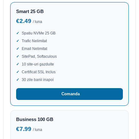
Smart 25 GB
€2.49
/ luna
Spatiu NVMe 25 GB
Trafic Nelimitat
Email Nelimitat
SitePad, Softaculous
10 site-uri gazduite
Certificat SSL Inclus
30 zile banii inapoi
Comanda
Business 100 GB
€7.99
/ luna