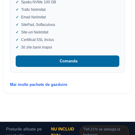
Spatiu NVMe 100 GB
Trafic Nelimitat
Email Nelimitat
SitePad, Softaculous
Site-uri Nelimitat
Certificat SSL Inclus
30 zile banii inapoi
Comanda
Mai multe pachete de gazduire
Preturile afisate pe
NU INCLUD
TVA 21% se adauga la