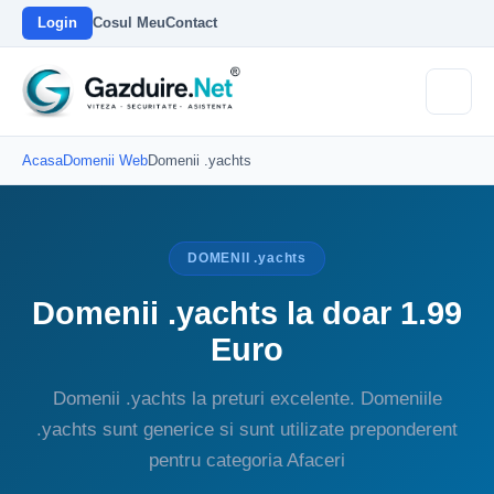
Login
Cosul Meu
Contact
Acasa
Domenii Web
Domenii .yachts
DOMENII .yachts
Domenii .yachts la doar 1.99
Euro
Domenii .yachts la preturi excelente. Domeniile
.yachts sunt generice si sunt utilizate preponderent
pentru categoria Afaceri