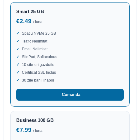
Smart 25 GB
€2.49
/ luna
Spatiu NVMe 25 GB
Trafic Nelimitat
Email Nelimitat
SitePad, Softaculous
10 site-uri gazduite
Certificat SSL Inclus
30 zile banii inapoi
Comanda
Business 100 GB
€7.99
/ luna