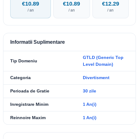
€10.89
€10.89
€12.29
/ an
/ an
/ an
Informatii Suplimentare
GTLD (Generic Top
Tip Domeniu
Level Domain)
Categoria
Divertisment
Perioada de Gratie
30 zile
Inregistrare Minim
1 An(i)
Reinnoire Maxim
1 An(i)