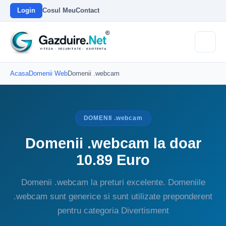
Login
Cosul Meu
Contact
Acasa
Domenii Web
Domenii .webcam
DOMENII .webcam
Domenii .webcam la doar
10.89 Euro
Domenii .webcam la preturi excelente. Domeniile
.webcam sunt generice si sunt utilizate preponderent
pentru categoria Divertisment