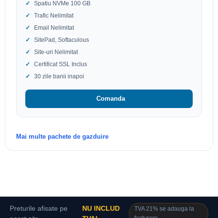
Spatiu NVMe 100 GB
Trafic Nelimitat
Email Nelimitat
SitePad, Softaculous
Site-uri Nelimitat
Certificat SSL Inclus
30 zile banii inapoi
Comanda
Mai multe pachete de gazduire
Preturile afisate pe
NU INCLUD
TVA 21% se adauga la