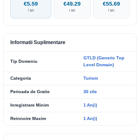
€5.59
€49.29
€55.69
/ an
/ an
/ an
Informatii Suplimentare
GTLD (Generic Top
Tip Domeniu
Level Domain)
Categoria
Turism
Perioada de Gratie
30 zile
Inregistrare Minim
1 An(i)
Reinnoire Maxim
1 An(i)