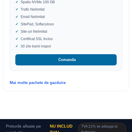
Spatiu NVMe 100 GB
Trafic Nelimitat
Email Nelimitat
SitePad, Softaculous
Site-uri Nelimitat
Certificat SSL Inclus
30 zile banii inapoi
Comanda
Mai multe pachete de gazduire
Preturile afisate pe
NU INCLUD
TVA 21% se adauga la