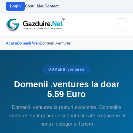
Login
Cosul Meu
Contact
Acasa
Domenii Web
Domenii .ventures
DOMENII .ventures
Domenii .ventures la doar
5.59 Euro
Domenii .ventures la preturi excelente. Domeniile
.ventures sunt generice si sunt utilizate preponderent
pentru categoria Turism