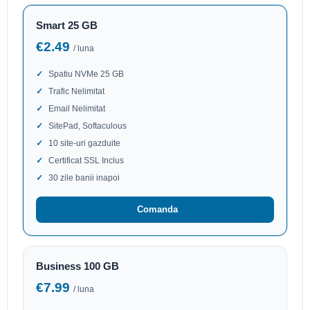
Smart 25 GB
€2.49
/ luna
Spatiu NVMe 25 GB
Trafic Nelimitat
Email Nelimitat
SitePad, Softaculous
10 site-uri gazduite
Certificat SSL Inclus
30 zile banii inapoi
Comanda
Business 100 GB
€7.99
/ luna