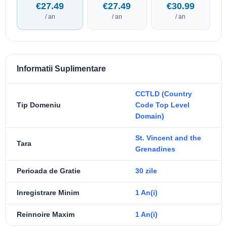
€27.49
€27.49
€30.99
/ an
/ an
/ an
Informatii Suplimentare
CCTLD (Country
Tip Domeniu
Code Top Level
Domain)
St. Vincent and the
Tara
Grenadines
Perioada de Gratie
30 zile
Inregistrare Minim
1 An(i)
Reinnoire Maxim
1 An(i)