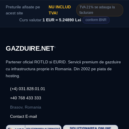
Preturile afisate pe
NU INCLUD
TVA 21% se adauga la
facturare
acest site
TVA!
Curs valutar:
1 EUR = 5.24890 Lei
conform BNR
GAZDUIRE
.NET
®
Partener oficial ROTLD si EURID. Servicii premium de gazduire
cu infrastructura proprie in Romania. Din 2002 pe piata de
hosting.
(+4) 031.828.01.01
+40 768 433 333
Brasov, Romania
Contact E-mail