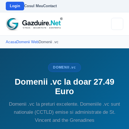
Login
Cosul Meu
Contact
Acasa
Domenii Web
Domenii .vc
DOMENII .vc
Domenii .vc la doar 27.49
Euro
Domenii .vc la preturi excelente. Domeniile .vc sunt
nationale (CCTLD) emise si administrate de St.
Vincent and the Grenadines