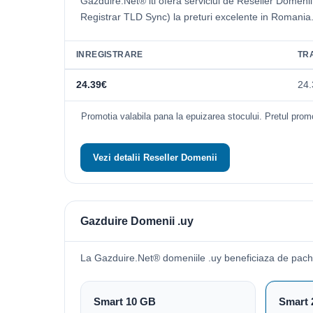
Gazduire.Net® iti ofera serviciul de Reseller Domeni
Registrar TLD Sync) la preturi excelente in Romania
INREGISTRARE
TR
24.39€
24.
Promotia valabila pana la epuizarea stocului. Pretul promo
Vezi detalii Reseller Domenii
Gazduire Domenii .uy
La Gazduire.Net® domeniile .uy beneficiaza de pach
Smart 10 GB
Smart 