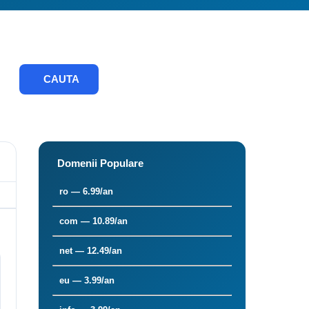
CAUTA
Domenii Populare
ro — 6.99/an
com — 10.89/an
net — 12.49/an
eu — 3.99/an