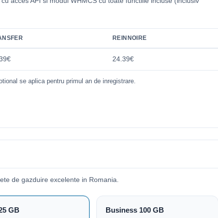
i cu acces API si modul WHMCS cu toate functiile incluse (inclusiv
.
ANSFER
REINNOIRE
39€
24.39€
tional se aplica pentru primul an de inregistrare.
ete de gazduire excelente in Romania.
25 GB
Business 100 GB