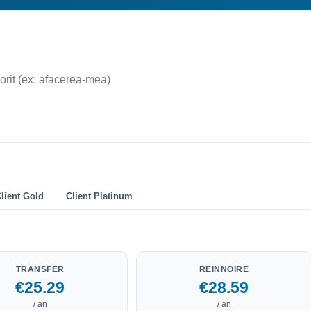
lient Gold
Client Platinum
TRANSFER
REINNOIRE
€25.29
€28.59
/ an
/ an