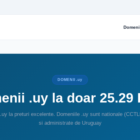
Domeni
DOMENII .uy
nii .uy la doar 25.29
.uy la preturi excelente. Domeniile .uy sunt nationale (CCT
si administrate de Uruguay