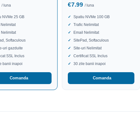
9
€7.99
/ luna
/ luna
iu NVMe 25 GB
Spatiu NVMe 100 GB
 Nelimitat
Trafic Nelimitat
 Nelimitat
Email Nelimitat
ad, Softaculous
SitePad, Softaculous
te-uri gazduite
Site-uri Nelimitat
ficat SSL Inclus
Certificat SSL Inclus
le banii inapoi
30 zile banii inapoi
Comanda
Comanda