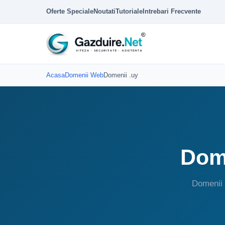
Oferte Speciale
Noutati
Tutoriale
Intrebari Frecvente
Acasa
Domenii Web
Domenii .uy
Dome
Domenii 