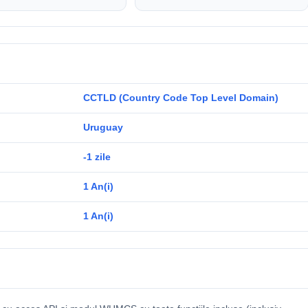
CCTLD (Country Code Top Level Domain)
Uruguay
-1 zile
1 An(i)
1 An(i)