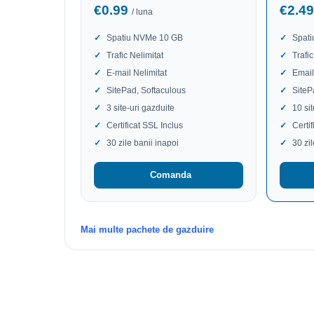
€0.99
€2.4
/ luna
Spatiu NVMe 10 GB
Spat
Trafic Nelimitat
Trafic
E-mail Nelimitat
Email
SitePad, Softaculous
SiteP
3 site-uri gazduite
10 si
Certificat SSL Inclus
Certi
30 zile banii inapoi
30 zi
Comanda
Mai multe pachete de gazduire