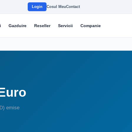
Login
Cosul Meu
Contact
i
Gazduire
Reseller
Servicii
Companie
 Euro
LD) emise