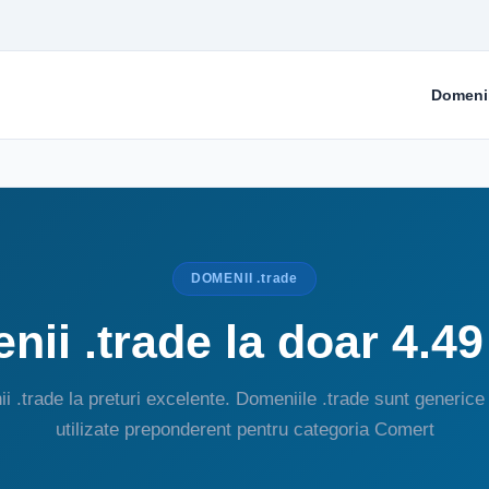
Domeni
DOMENII .trade
ii .trade la doar 4.4
i .trade la preturi excelente. Domeniile .trade sunt generice 
utilizate preponderent pentru categoria Comert