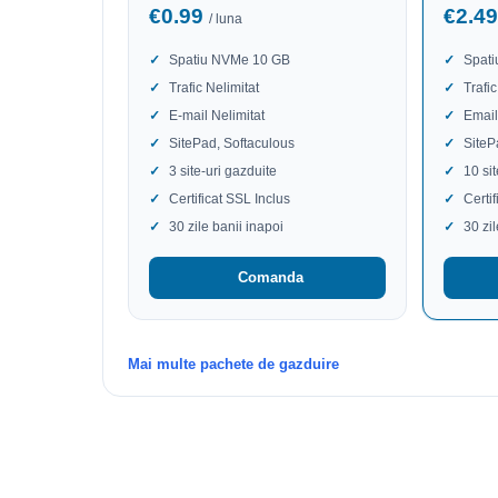
€0.99
€2.4
/ luna
Spatiu NVMe 10 GB
Spat
Trafic Nelimitat
Trafic
E-mail Nelimitat
Email
SitePad, Softaculous
SiteP
3 site-uri gazduite
10 si
Certificat SSL Inclus
Certi
30 zile banii inapoi
30 zi
Comanda
Mai multe pachete de gazduire