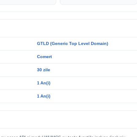
GTLD (Generic Top Level Domain)
Comert
30 zile
1 An(i)
1 An(i)