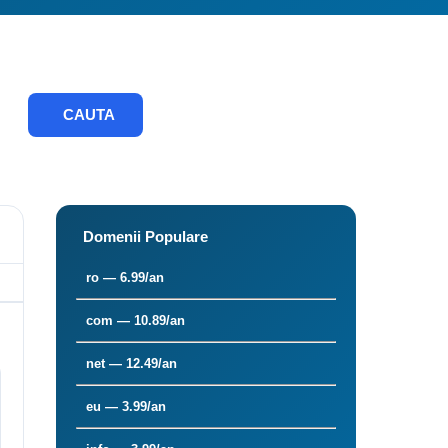
CAUTA
Domenii Populare
ro — 6.99/an
com — 10.89/an
net — 12.49/an
eu — 3.99/an