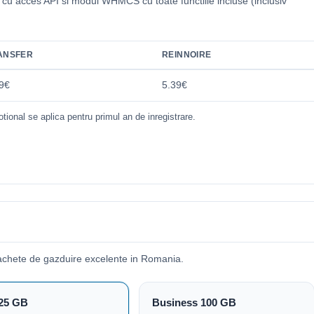
i cu acces API si modul WHMCS cu toate functiile incluse (inclusiv
.
ANSFER
REINNOIRE
9€
5.39€
tional se aplica pentru primul an de inregistrare.
achete de gazduire excelente in Romania.
25 GB
Business 100 GB