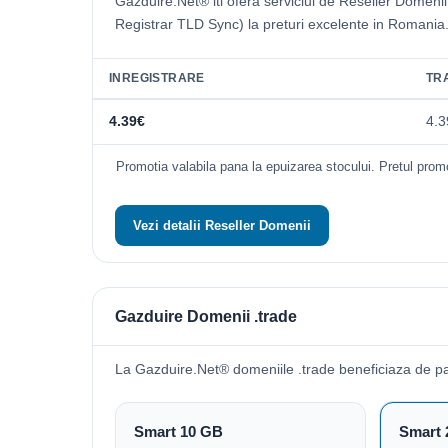
Gazduire.Net® iti ofera serviciul de Reseller Domeni
Registrar TLD Sync) la preturi excelente in Romania
INREGISTRARE
TR
4.39€
4.3
Promotia valabila pana la epuizarea stocului. Pretul promo
Vezi detalii Reseller Domenii
Gazduire Domenii .trade
La Gazduire.Net® domeniile .trade beneficiaza de p
Smart 10 GB
Smart 