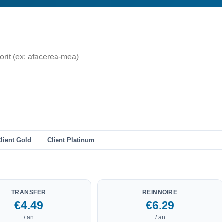
lient Gold
Client Platinum
TRANSFER
REINNOIRE
€4.49
€6.29
/ an
/ an