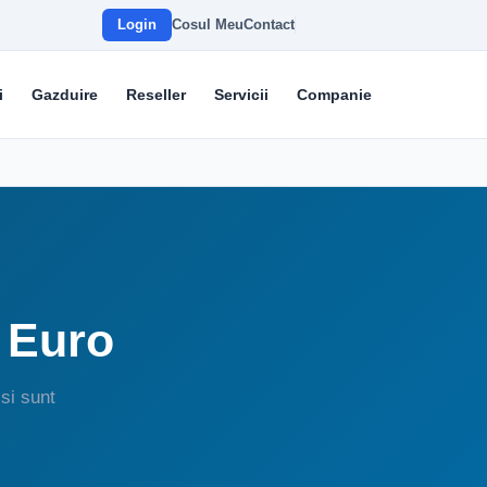
Login
Cosul Meu
Contact
i
Gazduire
Reseller
Servicii
Companie
9 Euro
si sunt