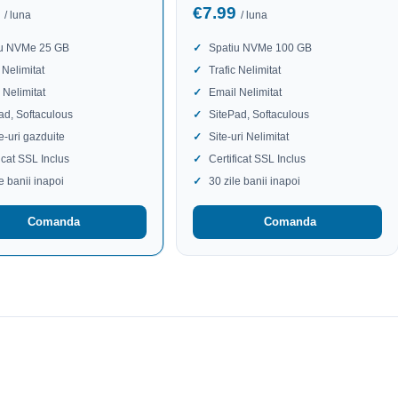
9
€7.99
/ luna
/ luna
iu NVMe 25 GB
Spatiu NVMe 100 GB
 Nelimitat
Trafic Nelimitat
 Nelimitat
Email Nelimitat
ad, Softaculous
SitePad, Softaculous
te-uri gazduite
Site-uri Nelimitat
ficat SSL Inclus
Certificat SSL Inclus
le banii inapoi
30 zile banii inapoi
Comanda
Comanda