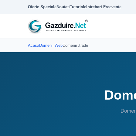
Oferte Speciale
Noutati
Tutoriale
Intrebari Frecvente
Acasa
Domenii Web
Domenii .trade
Domen
Domeni