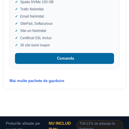
Spatiu NVMe 100 GB
Trafic Nelimitat
Email Nelimitat
SitePad, Softaculous
Site-uri Nelimitat
Certificat SSL Inclus
30 zile banii inapoi
Comanda
Mai multe pachete de gazduire
Preturile afisate pe
NU INCLUD
TVA 21% se adauga la