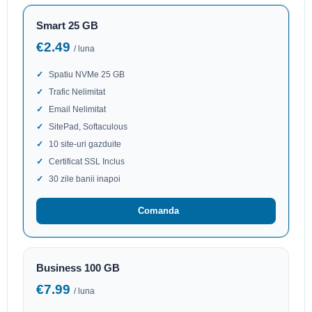
Smart 25 GB
€2.49
/ luna
Spatiu NVMe 25 GB
Trafic Nelimitat
Email Nelimitat
SitePad, Softaculous
10 site-uri gazduite
Certificat SSL Inclus
30 zile banii inapoi
Comanda
Business 100 GB
€7.99
/ luna