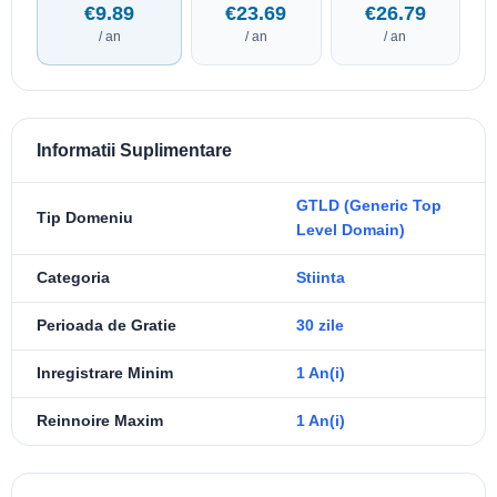
€9.89
€23.69
€26.79
/ an
/ an
/ an
Informatii Suplimentare
GTLD (Generic Top
Tip Domeniu
Level Domain)
Categoria
Stiinta
Perioada de Gratie
30 zile
Inregistrare Minim
1 An(i)
Reinnoire Maxim
1 An(i)