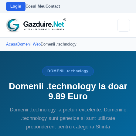
Login
Cosul Meu
Contact
Acasa
Domenii Web
Domenii .technology
DOMENII .technology
Domenii .technology la doar
9.89 Euro
Domenii .technology la preturi excelente. Domeniile
.technology sunt generice si sunt utilizate
preponderent pentru categoria Stiinta