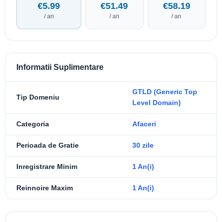
€5.99
€51.49
€58.19
/ an
/ an
/ an
Informatii Suplimentare
GTLD (Generic Top
Tip Domeniu
Level Domain)
Categoria
Afaceri
Perioada de Gratie
30 zile
Inregistrare Minim
1 An(i)
Reinnoire Maxim
1 An(i)