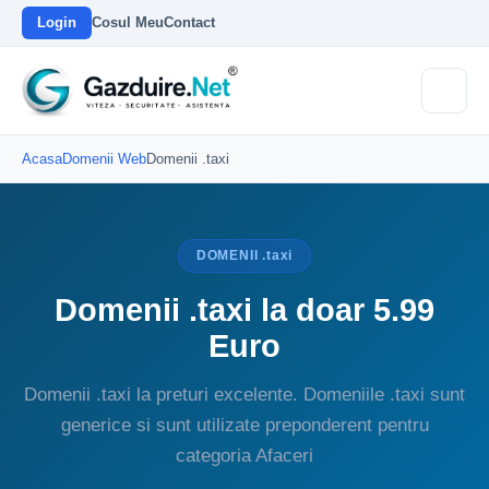
Login
Cosul Meu
Contact
Acasa
Domenii Web
Domenii .taxi
DOMENII .taxi
Domenii .taxi la doar 5.99
Euro
Domenii .taxi la preturi excelente. Domeniile .taxi sunt
generice si sunt utilizate preponderent pentru
categoria Afaceri