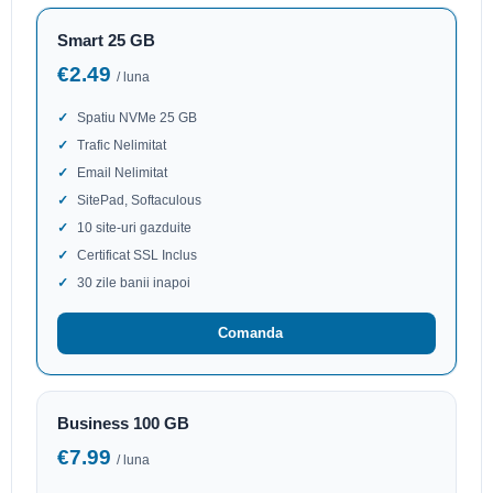
Smart 25 GB
€2.49
/ luna
Spatiu NVMe 25 GB
Trafic Nelimitat
Email Nelimitat
SitePad, Softaculous
10 site-uri gazduite
Certificat SSL Inclus
30 zile banii inapoi
Comanda
Business 100 GB
€7.99
/ luna