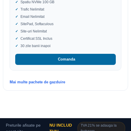
Spatiu NVMe 100 GB
Trafic Nelimitat
Email Nelimitat
SitePad, Softaculous
Site-uri Nelimitat
Certificat SSL Inclus
30 zile banii inapoi
Comanda
Mai multe pachete de gazduire
Preturile afisate pe
NU INCLUD
TVA 21% se adauga la