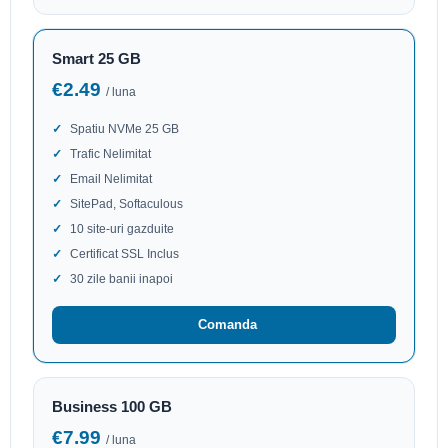
Smart 25 GB
€2.49
/ luna
Spatiu NVMe 25 GB
Trafic Nelimitat
Email Nelimitat
SitePad, Softaculous
10 site-uri gazduite
Certificat SSL Inclus
30 zile banii inapoi
Comanda
Business 100 GB
€7.99
/ luna