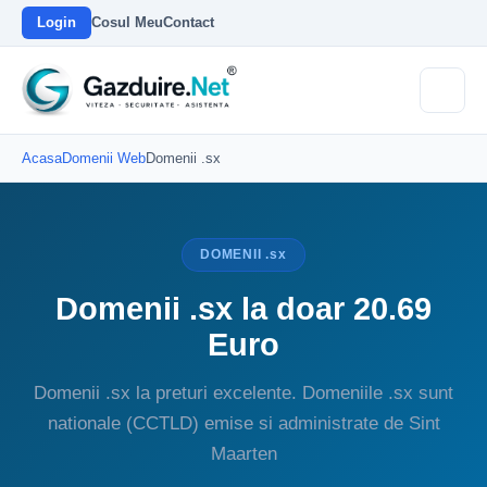
Login
Cosul Meu
Contact
Acasa
Domenii Web
Domenii .sx
DOMENII .sx
Domenii .sx la doar 20.69
Euro
Domenii .sx la preturi excelente. Domeniile .sx sunt
nationale (CCTLD) emise si administrate de Sint
Maarten