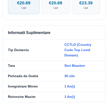
€20.69
€20.69
€23.39
/ an
/ an
/ an
Informatii Suplimentare
CCTLD (Country
Tip Domeniu
Code Top Level
Domain)
Tara
Sint Maarten
Perioada de Gratie
30 zile
Inregistrare Minim
1 An(i)
Reinnoire Maxim
1 An(i)