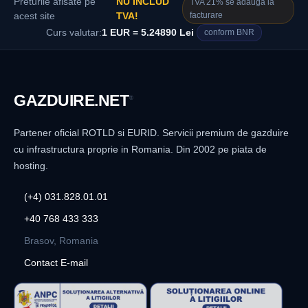
Preturile afisate pe
NU INCLUD
TVA 21% se adauga la
facturare
acest site
TVA!
Curs valutar:
1 EUR = 5.24890 Lei
conform BNR
GAZDUIRE
.NET
®
Partener oficial ROTLD si EURID. Servicii premium de gazduire
cu infrastructura proprie in Romania. Din 2002 pe piata de
hosting.
(+4) 031.828.01.01
+40 768 433 333
Brasov, Romania
Contact E-mail