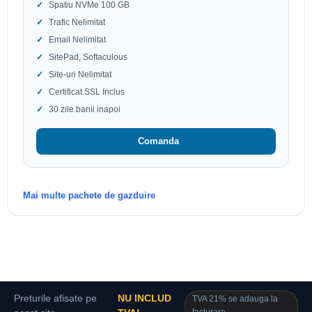
Spatiu NVMe 100 GB
Trafic Nelimitat
Email Nelimitat
SitePad, Softaculous
Site-uri Nelimitat
Certificat SSL Inclus
30 zile banii inapoi
Comanda
Mai multe pachete de gazduire
Preturile afisate pe
NU INCLUD
TVA 21% se adauga la