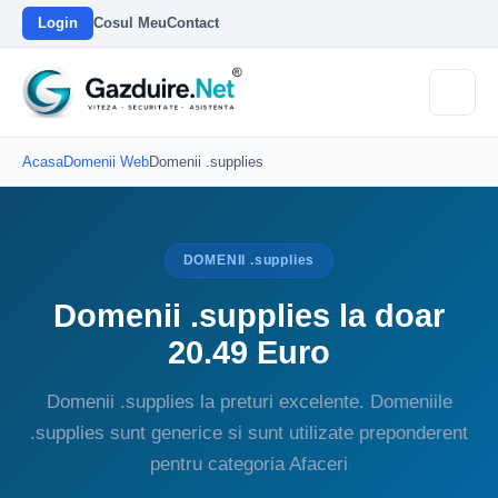
Login
Cosul Meu
Contact
Acasa
Domenii Web
Domenii .supplies
DOMENII .supplies
Domenii .supplies la doar
20.49 Euro
Domenii .supplies la preturi excelente. Domeniile
.supplies sunt generice si sunt utilizate preponderent
pentru categoria Afaceri