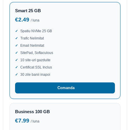
Smart 25 GB
€2.49
/ luna
Spatiu NVMe 25 GB
Trafic Nelimitat
Email Nelimitat
SitePad, Softaculous
10 site-uri gazduite
Certificat SSL Inclus
30 zile banii inapoi
Comanda
Business 100 GB
€7.99
/ luna