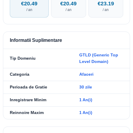
€20.49
€20.49
€23.19
/ an
/ an
/ an
Informatii Suplimentare
GTLD (Generic Top
Tip Domeniu
Level Domain)
Categoria
Afaceri
Perioada de Gratie
30 zile
Inregistrare Minim
1 An(i)
Reinnoire Maxim
1 An(i)