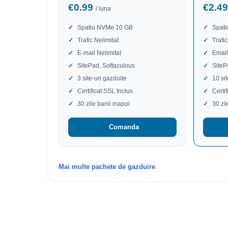
€0.99
€2.4
/ luna
Spatiu NVMe 10 GB
Spat
Trafic Nelimitat
Trafic
E-mail Nelimitat
Email
SitePad, Softaculous
SiteP
3 site-uri gazduite
10 si
Certificat SSL Inclus
Certi
30 zile banii inapoi
30 zi
Comanda
Mai multe pachete de gazduire