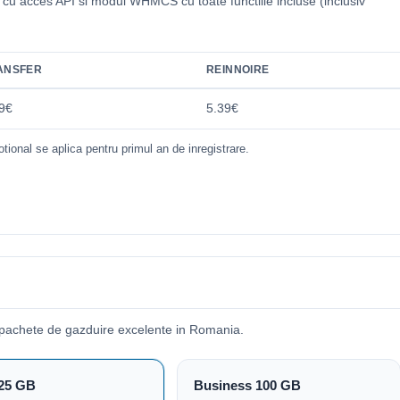
i cu acces API si modul WHMCS cu toate functiile incluse (inclusiv
.
ANSFER
REINNOIRE
9€
5.39€
tional se aplica pentru primul an de inregistrare.
pachete de gazduire excelente in Romania.
25 GB
Business 100 GB