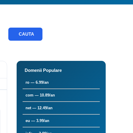
CAUTA
Domenii Populare
ro — 6.99/an
com — 10.89/an
net — 12.49/an
eu — 3.99/an