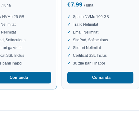
9
€7.99
/ luna
/ luna
iu NVMe 25 GB
Spatiu NVMe 100 GB
 Nelimitat
Trafic Nelimitat
 Nelimitat
Email Nelimitat
ad, Softaculous
SitePad, Softaculous
te-uri gazduite
Site-uri Nelimitat
ficat SSL Inclus
Certificat SSL Inclus
le banii inapoi
30 zile banii inapoi
Comanda
Comanda