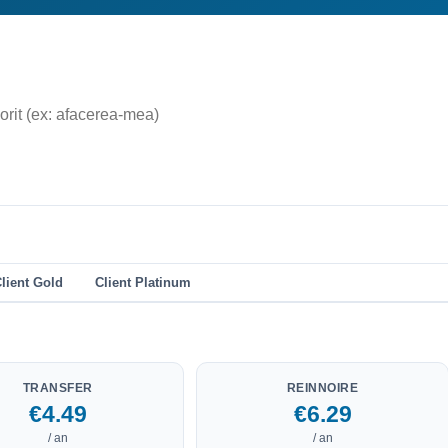
lient Gold
Client Platinum
TRANSFER
REINNOIRE
€4.49
€6.29
/ an
/ an