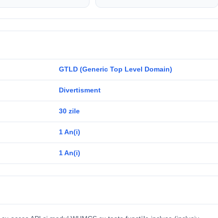
GTLD (Generic Top Level Domain)
Divertisment
30 zile
1 An(i)
1 An(i)