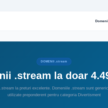
Domeni
DOMENII .stream
ii .stream la doar 4.4
.stream la preturi excelente. Domeniile .stream sunt generic
utilizate preponderent pentru categoria Divertisment