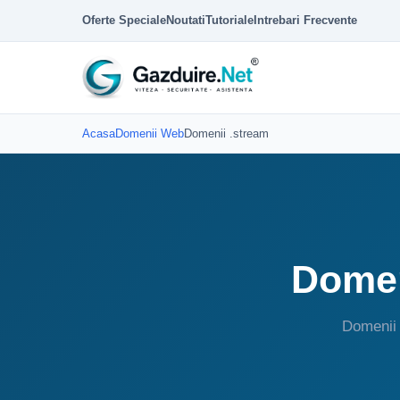
Oferte Speciale
Noutati
Tutoriale
Intrebari Frecvente
Acasa
Domenii Web
Domenii .stream
Domen
Domenii 