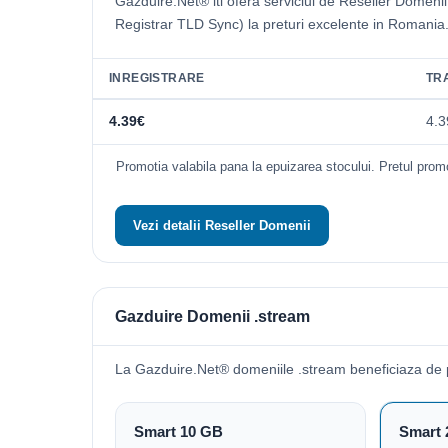
Gazduire.Net® iti ofera serviciul de Reseller Domeni
Registrar TLD Sync) la preturi excelente in Romania
INREGISTRARE
TR
4.39€
4.3
Promotia valabila pana la epuizarea stocului. Pretul promo
Vezi detalii Reseller Domenii
Gazduire Domenii .stream
La Gazduire.Net® domeniile .stream beneficiaza de 
Smart 10 GB
Smart 