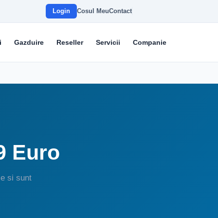
Login
Cosul Meu
Contact
i
Gazduire
Reseller
Servicii
Companie
9 Euro
e si sunt