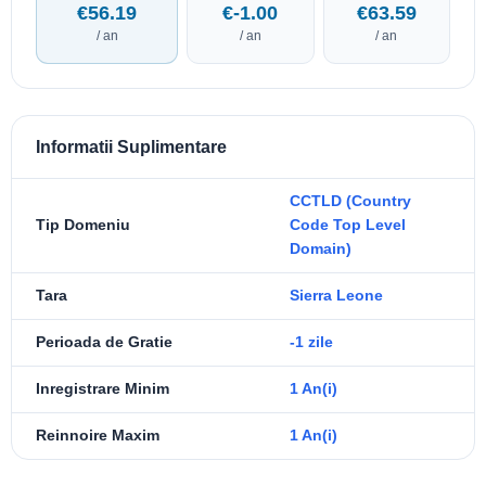
€56.19
€-1.00
€63.59
/ an
/ an
/ an
Informatii Suplimentare
CCTLD (Country
Tip Domeniu
Code Top Level
Domain)
Tara
Sierra Leone
Perioada de Gratie
-1 zile
Inregistrare Minim
1 An(i)
Reinnoire Maxim
1 An(i)