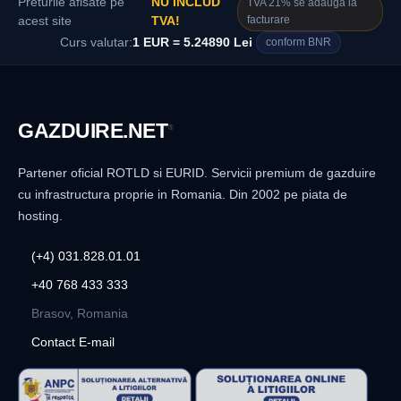
Preturile afisate pe
NU INCLUD
TVA 21% se adauga la
facturare
acest site
TVA!
Curs valutar:
1 EUR = 5.24890 Lei
conform BNR
GAZDUIRE
.NET
®
Partener oficial ROTLD si EURID. Servicii premium de gazduire
cu infrastructura proprie in Romania. Din 2002 pe piata de
hosting.
(+4) 031.828.01.01
+40 768 433 333
Brasov, Romania
Contact E-mail