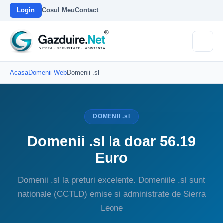
Login
Cosul Meu
Contact
Acasa
Domenii Web
Domenii .sl
DOMENII .sl
Domenii .sl la doar 56.19
Euro
Domenii .sl la preturi excelente. Domeniile .sl sunt
nationale (CCTLD) emise si administrate de Sierra
Leone