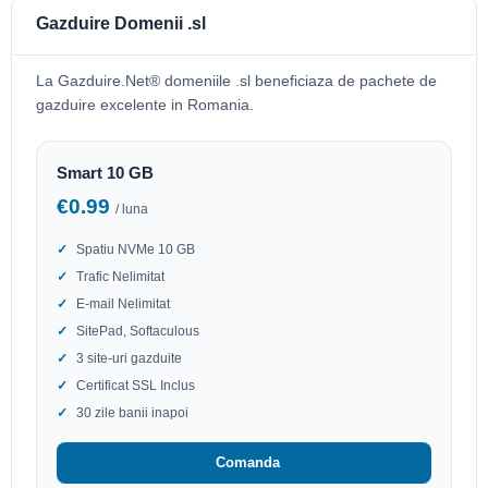
Gazduire Domenii .sl
La Gazduire.Net® domeniile .sl beneficiaza de pachete de
gazduire excelente in Romania.
Smart 10 GB
€0.99
/ luna
Spatiu NVMe 10 GB
Trafic Nelimitat
E-mail Nelimitat
SitePad, Softaculous
3 site-uri gazduite
Certificat SSL Inclus
30 zile banii inapoi
Comanda