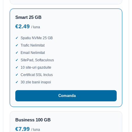
Smart 25 GB
€2.49
/ luna
Spatiu NVMe 25 GB
Trafic Nelimitat
Email Nelimitat
SitePad, Softaculous
10 site-uri gazduite
Certificat SSL Inclus
30 zile banii inapoi
Comanda
Business 100 GB
€7.99
/ luna