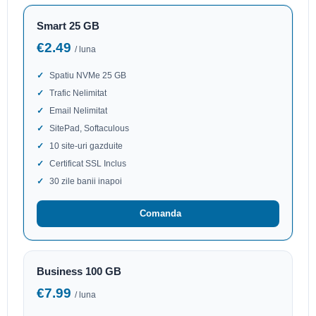
Smart 25 GB
€2.49
/ luna
Spatiu NVMe 25 GB
Trafic Nelimitat
Email Nelimitat
SitePad, Softaculous
10 site-uri gazduite
Certificat SSL Inclus
30 zile banii inapoi
Comanda
Business 100 GB
€7.99
/ luna