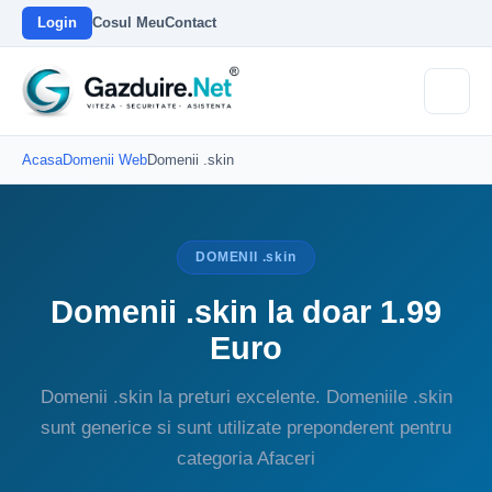
Login
Cosul Meu
Contact
Acasa
Domenii Web
Domenii .skin
DOMENII .skin
Domenii .skin la doar 1.99
Euro
Domenii .skin la preturi excelente. Domeniile .skin
sunt generice si sunt utilizate preponderent pentru
categoria Afaceri