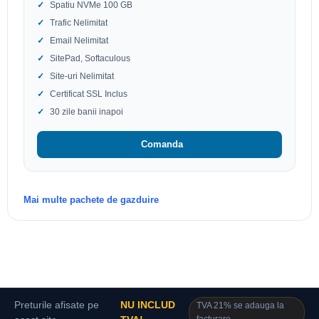
Spatiu NVMe 100 GB
Trafic Nelimitat
Email Nelimitat
SitePad, Softaculous
Site-uri Nelimitat
Certificat SSL Inclus
30 zile banii inapoi
Comanda
Mai multe pachete de gazduire
Preturile afisate pe
NU INCLUD
TVA 21% se adauga la