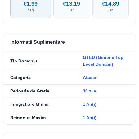
€1.99
€13.19
€14.89
/ an
/ an
/ an
Informatii Suplimentare
GTLD (Generic Top
Tip Domeniu
Level Domain)
Categoria
Afaceri
Perioada de Gratie
30 zile
Inregistrare Minim
1 An(i)
Reinnoire Maxim
1 An(i)