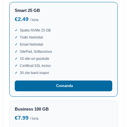
Smart 25 GB
€2.49
/ luna
Spatiu NVMe 25 GB
Trafic Nelimitat
Email Nelimitat
SitePad, Softaculous
10 site-uri gazduite
Certificat SSL Inclus
30 zile banii inapoi
Comanda
Business 100 GB
€7.99
/ luna