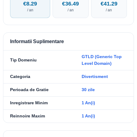
€8.29
€36.49
€41.29
/ an
/ an
/ an
Informatii Suplimentare
GTLD (Generic Top
Tip Domeniu
Level Domain)
Categoria
Divertisment
Perioada de Gratie
30 zile
Inregistrare Minim
1 An(i)
Reinnoire Maxim
1 An(i)