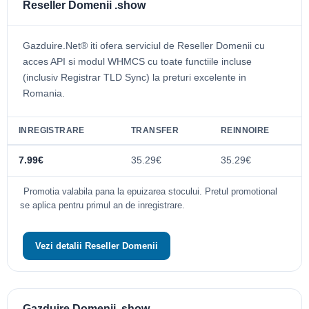
Reseller Domenii .show
Gazduire.Net® iti ofera serviciul de Reseller Domenii cu
acces API si modul WHMCS cu toate functiile incluse
(inclusiv Registrar TLD Sync) la preturi excelente in
Romania.
INREGISTRARE
TRANSFER
REINNOIRE
7.99€
35.29€
35.29€
Promotia valabila pana la epuizarea stocului. Pretul promotional
se aplica pentru primul an de inregistrare.
Vezi detalii Reseller Domenii
Gazduire Domenii .show