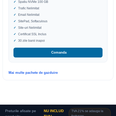
Spatiu NVMe 100 GB
Trafic Nelimitat
Email Nelimitat
SitePad, Softaculous
Site-uri Nelimitat
Certificat SSL Inclus
30 zile banii inapoi
Comanda
Mai multe pachete de gazduire
Preturile afisate pe
NU INCLUD
TVA 21% se adauga la