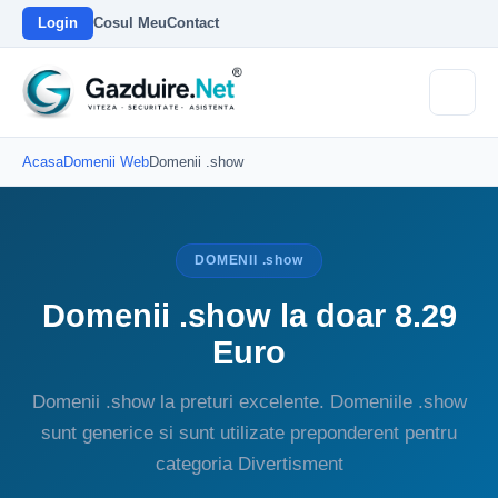
Login
Cosul Meu
Contact
Acasa
Domenii Web
Domenii .show
DOMENII .show
Domenii .show la doar 8.29
Euro
Domenii .show la preturi excelente. Domeniile .show
sunt generice si sunt utilizate preponderent pentru
categoria Divertisment