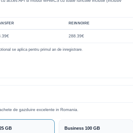
i cu acces API si modul WHMCS cu toate functiile incluse (inclusiv
.
ANSFER
REINNOIRE
8.39€
288.39€
tional se aplica pentru primul an de inregistrare.
pachete de gazduire excelente in Romania.
25 GB
Business 100 GB