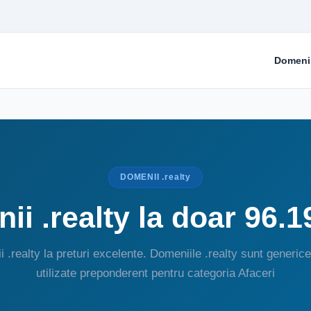
Domeni
DOMENII .realty
ii .realty la doar 96.1
 .realty la preturi excelente. Domeniile .realty sunt generice
utilizate preponderent pentru categoria Afaceri