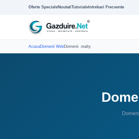
Oferte Speciale
Noutati
Tutoriale
Intrebari Frecvente
Acasa
Domenii Web
Domenii .realty
Domen
Domenii