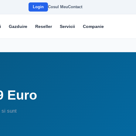
Login
Cosul Meu
Contact
i
Gazduire
Reseller
Servicii
Companie
9 Euro
 si sunt