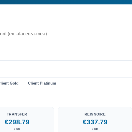
lient Gold
Client Platinum
TRANSFER
REINNOIRE
€298.79
€337.79
/ an
/ an