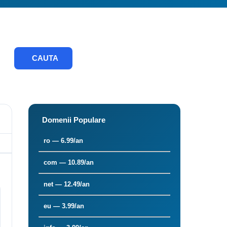
CAUTA
Domenii Populare
ro — 6.99/an
com — 10.89/an
net — 12.49/an
eu — 3.99/an