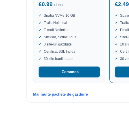
€0.99
€2.4
/ luna
Spatiu NVMe 10 GB
Spat
Trafic Nelimitat
Trafic
E-mail Nelimitat
Email
SitePad, Softaculous
SiteP
3 site-uri gazduite
10 si
Certificat SSL Inclus
Certi
30 zile banii inapoi
30 zi
Comanda
Mai multe pachete de gazduire