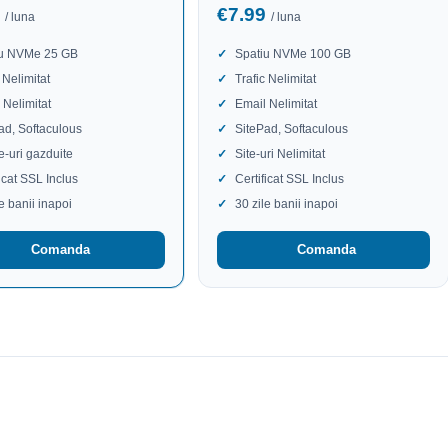
9
€7.99
/ luna
/ luna
iu NVMe 25 GB
Spatiu NVMe 100 GB
 Nelimitat
Trafic Nelimitat
 Nelimitat
Email Nelimitat
ad, Softaculous
SitePad, Softaculous
te-uri gazduite
Site-uri Nelimitat
ficat SSL Inclus
Certificat SSL Inclus
le banii inapoi
30 zile banii inapoi
Comanda
Comanda