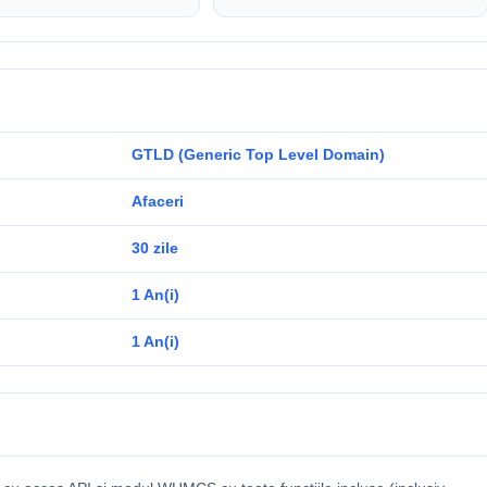
GTLD (Generic Top Level Domain)
Afaceri
30 zile
1 An(i)
1 An(i)