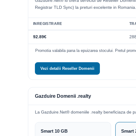
Gazduire.Net® iti ofera serviciul de Reseller Domeni
Registrar TLD Sync) la preturi excelente in Romania
INREGISTRARE
TR
92.89€
28
Promotia valabila pana la epuizarea stocului. Pretul promo
Vezi detalii Reseller Domenii
Gazduire Domenii .realty
La Gazduire.Net® domeniile .realty beneficiaza de 
Smart 10 GB
Smart 