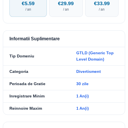
€5.59
€29.99
€33.99
/ an
/ an
/ an
Informatii Suplimentare
GTLD (Generic Top
Tip Domeniu
Level Domain)
Categoria
Divertisment
Perioada de Gratie
30 zile
Inregistrare Minim
1 An(i)
Reinnoire Maxim
1 An(i)