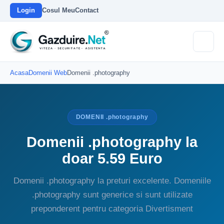
Login
Cosul Meu
Contact
Acasa
Domenii Web
Domenii .photography
DOMENII .photography
Domenii .photography la
doar 5.59 Euro
Domenii .photography la preturi excelente. Domeniile
.photography sunt generice si sunt utilizate
preponderent pentru categoria Divertisment