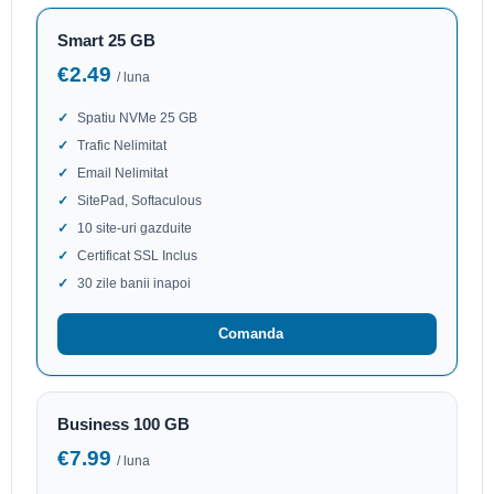
Smart 25 GB
€2.49
/ luna
Spatiu NVMe 25 GB
Trafic Nelimitat
Email Nelimitat
SitePad, Softaculous
10 site-uri gazduite
Certificat SSL Inclus
30 zile banii inapoi
Comanda
Business 100 GB
€7.99
/ luna