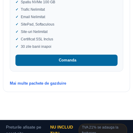
Spatiu NVMe 100 GB
Trafic Nelimitat
Email Nelimitat
SitePad, Softaculous
Site-uri Nelimitat
Certificat SSL Inclus
30 zile banii inapoi
Comanda
Mai multe pachete de gazduire
Preturile afisate pe
NU INCLUD
TVA 21% se adauga la