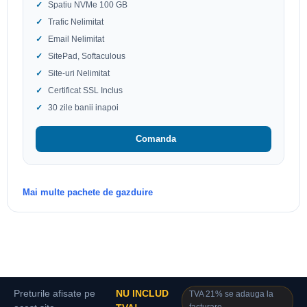
Spatiu NVMe 100 GB
Trafic Nelimitat
Email Nelimitat
SitePad, Softaculous
Site-uri Nelimitat
Certificat SSL Inclus
30 zile banii inapoi
Comanda
Mai multe pachete de gazduire
Preturile afisate pe
NU INCLUD
TVA 21% se adauga la