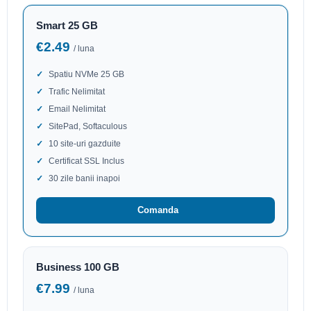
Smart 25 GB
€2.49
/ luna
Spatiu NVMe 25 GB
Trafic Nelimitat
Email Nelimitat
SitePad, Softaculous
10 site-uri gazduite
Certificat SSL Inclus
30 zile banii inapoi
Comanda
Business 100 GB
€7.99
/ luna