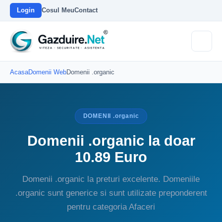
Login
Cosul Meu
Contact
Acasa
Domenii Web
Domenii .organic
DOMENII .organic
Domenii .organic la doar
10.89 Euro
Domenii .organic la preturi excelente. Domeniile
.organic sunt generice si sunt utilizate preponderent
pentru categoria Afaceri