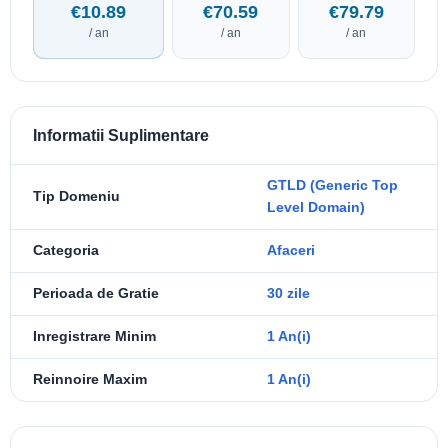
€10.89
€70.59
€79.79
/ an
/ an
/ an
Informatii Suplimentare
GTLD (Generic Top
Tip Domeniu
Level Domain)
Categoria
Afaceri
Perioada de Gratie
30 zile
Inregistrare Minim
1 An(i)
Reinnoire Maxim
1 An(i)