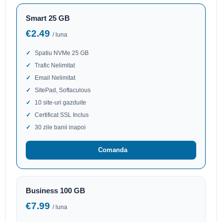
Smart 25 GB
€2.49
/ luna
Spatiu NVMe 25 GB
Trafic Nelimitat
Email Nelimitat
SitePad, Softaculous
10 site-uri gazduite
Certificat SSL Inclus
30 zile banii inapoi
Comanda
Business 100 GB
€7.99
/ luna