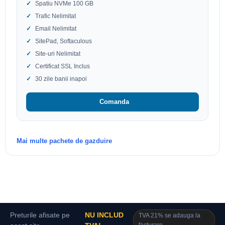
Spatiu NVMe 100 GB
Trafic Nelimitat
Email Nelimitat
SitePad, Softaculous
Site-uri Nelimitat
Certificat SSL Inclus
30 zile banii inapoi
Comanda
Mai multe pachete de gazduire
Preturile afisate pe
NU INCLUD
TVA 21% se adauga la