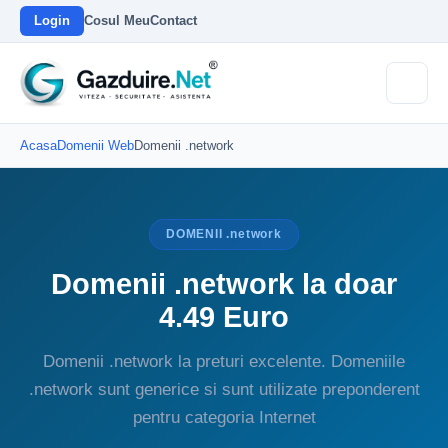
Login
Cosul Meu
Contact
Acasa
Domenii Web
Domenii .network
DOMENII .network
Domenii .network la doar
4.49 Euro
Domenii .network la preturi excelente. Domeniile
.network sunt generice si sunt utilizate preponderent
pentru categoria Internet