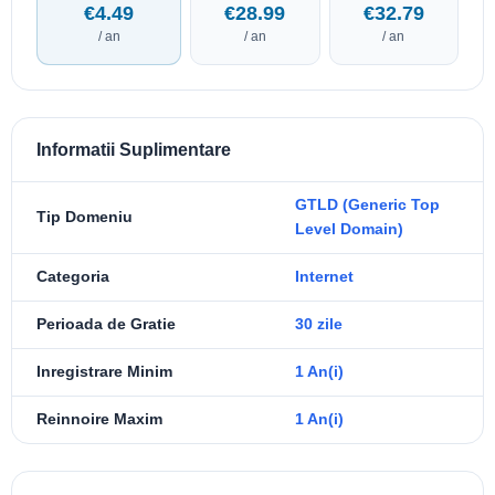
€4.49
€28.99
€32.79
/ an
/ an
/ an
Informatii Suplimentare
GTLD (Generic Top
Tip Domeniu
Level Domain)
Categoria
Internet
Perioada de Gratie
30 zile
Inregistrare Minim
1 An(i)
Reinnoire Maxim
1 An(i)