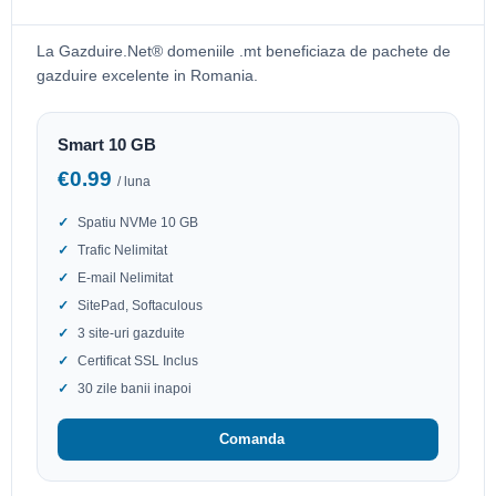
La Gazduire.Net® domeniile .mt beneficiaza de pachete de
gazduire excelente in Romania.
Smart 10 GB
€0.99
/ luna
Spatiu NVMe 10 GB
Trafic Nelimitat
E-mail Nelimitat
SitePad, Softaculous
3 site-uri gazduite
Certificat SSL Inclus
30 zile banii inapoi
Comanda