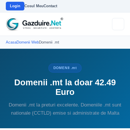
Login
Cosul Meu
Contact
Acasa
Domenii Web
Domenii .mt
DOMENII .mt
Domenii .mt la doar 42.49
Euro
Domenii .mt la preturi excelente. Domeniile .mt sunt
nationale (CCTLD) emise si administrate de Malta