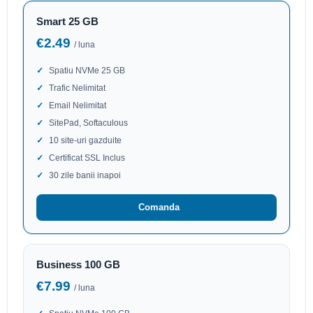
Smart 25 GB
€2.49
/ luna
Spatiu NVMe 25 GB
Trafic Nelimitat
Email Nelimitat
SitePad, Softaculous
10 site-uri gazduite
Certificat SSL Inclus
30 zile banii inapoi
Comanda
Business 100 GB
€7.99
/ luna