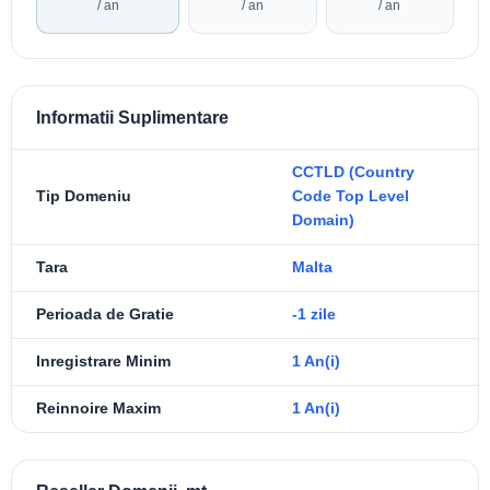
/ an
/ an
/ an
Informatii Suplimentare
CCTLD (Country
Tip Domeniu
Code Top Level
Domain)
Tara
Malta
Perioada de Gratie
-1 zile
Inregistrare Minim
1 An(i)
Reinnoire Maxim
1 An(i)