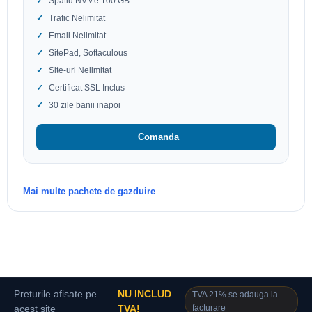
Spatiu NVMe 100 GB
Trafic Nelimitat
Email Nelimitat
SitePad, Softaculous
Site-uri Nelimitat
Certificat SSL Inclus
30 zile banii inapoi
Comanda
Mai multe pachete de gazduire
Preturile afisate pe
NU INCLUD
TVA 21% se adauga la
facturare
acest site
TVA!