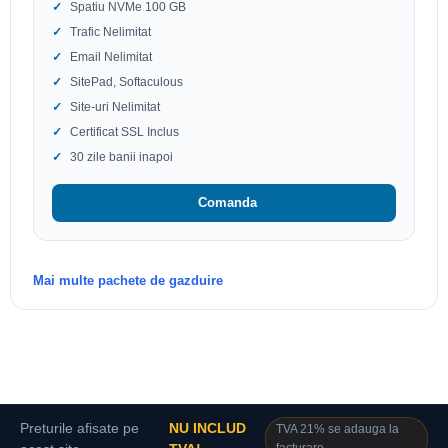
Spatiu NVMe 100 GB
Trafic Nelimitat
Email Nelimitat
SitePad, Softaculous
Site-uri Nelimitat
Certificat SSL Inclus
30 zile banii inapoi
Comanda
Mai multe pachete de gazduire
Preturile afisate pe
NU INCLUD
TVA 21% se adauga la