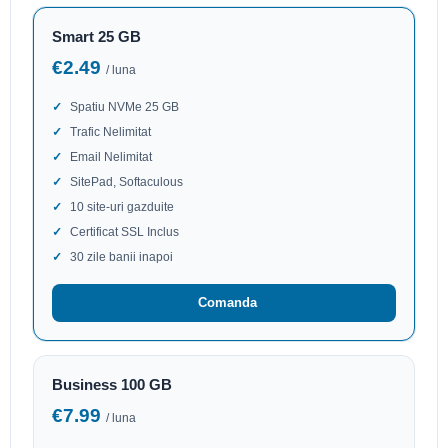
Smart 25 GB
€2.49
/ luna
Spatiu NVMe 25 GB
Trafic Nelimitat
Email Nelimitat
SitePad, Softaculous
10 site-uri gazduite
Certificat SSL Inclus
30 zile banii inapoi
Comanda
Business 100 GB
€7.99
/ luna