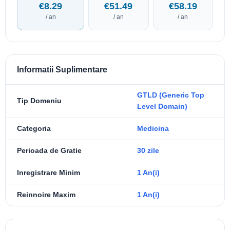
€8.29
€51.49
€58.19
/ an
/ an
/ an
Informatii Suplimentare
GTLD (Generic Top
Tip Domeniu
Level Domain)
Categoria
Medicina
Perioada de Gratie
30 zile
Inregistrare Minim
1 An(i)
Reinnoire Maxim
1 An(i)