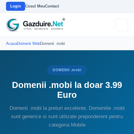
Login
Cosul Meu
Contact
Acasa
Domenii Web
Domenii .mobi
DOMENII .mobi
Domenii .mobi la doar 3.99
Euro
Domenii .mobi la preturi excelente. Domeniile .mobi
sunt generice si sunt utilizate preponderent pentru
categoria Mobile