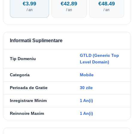
€3.99
€42.89
€48.49
/ an
/ an
/ an
Informatii Suplimentare
GTLD (Generic Top
Tip Domeniu
Level Domain)
Categoria
Mobile
Perioada de Gratie
30 zile
Inregistrare Minim
1 An(i)
Reinnoire Maxim
1 An(i)