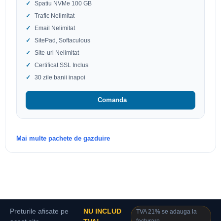
Spatiu NVMe 100 GB
Trafic Nelimitat
Email Nelimitat
SitePad, Softaculous
Site-uri Nelimitat
Certificat SSL Inclus
30 zile banii inapoi
Comanda
Mai multe pachete de gazduire
Preturile afisate pe
NU INCLUD
TVA 21% se adauga la