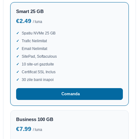
Smart 25 GB
€2.49
/ luna
Spatiu NVMe 25 GB
Trafic Nelimitat
Email Nelimitat
SitePad, Softaculous
10 site-uri gazduite
Certificat SSL Inclus
30 zile banii inapoi
Comanda
Business 100 GB
€7.99
/ luna