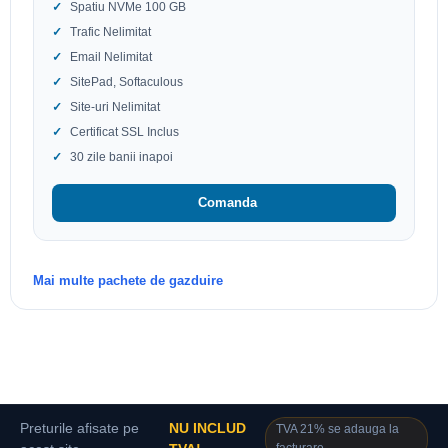
Spatiu NVMe 100 GB
Trafic Nelimitat
Email Nelimitat
SitePad, Softaculous
Site-uri Nelimitat
Certificat SSL Inclus
30 zile banii inapoi
Comanda
Mai multe pachete de gazduire
Preturile afisate pe
NU INCLUD
TVA 21% se adauga la