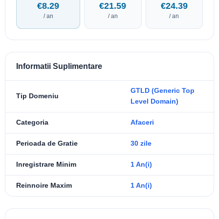
€8.29
€21.59
€24.39
/ an
/ an
/ an
Informatii Suplimentare
GTLD (Generic Top
Tip Domeniu
Level Domain)
Categoria
Afaceri
Perioada de Gratie
30 zile
Inregistrare Minim
1 An(i)
Reinnoire Maxim
1 An(i)