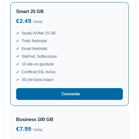
Smart 25 GB
€2.49
/ luna
Spatiu NVMe 25 GB
Trafic Nelimitat
Email Nelimitat
SitePad, Softaculous
10 site-uri gazduite
Certificat SSL Inclus
30 zile banii inapoi
Comanda
Business 100 GB
€7.99
/ luna