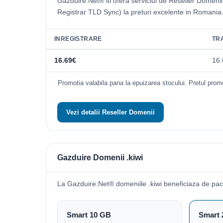
Gazduire.Net® iti ofera serviciul de Reseller Domeni
Registrar TLD Sync) la preturi excelente in Romania
INREGISTRARE
TR
16.69€
16.
Promotia valabila pana la epuizarea stocului. Pretul promo
Vezi detalii Reseller Domenii
Gazduire Domenii .kiwi
La Gazduire.Net® domeniile .kiwi beneficiaza de pa
Smart 10 GB
Smart 