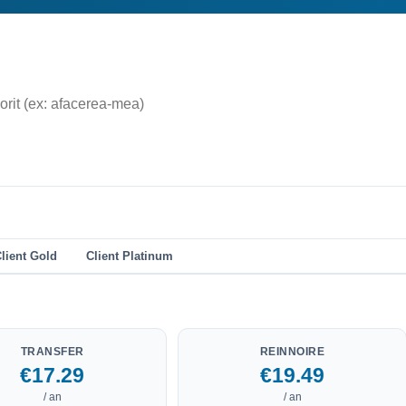
lient Gold
Client Platinum
TRANSFER
REINNOIRE
€17.29
€19.49
/ an
/ an