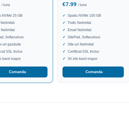
9
€7.99
/ luna
/ luna
iu NVMe 25 GB
Spatiu NVMe 100 GB
 Nelimitat
Trafic Nelimitat
 Nelimitat
Email Nelimitat
ad, Softaculous
SitePad, Softaculous
te-uri gazduite
Site-uri Nelimitat
ficat SSL Inclus
Certificat SSL Inclus
le banii inapoi
30 zile banii inapoi
Comanda
Comanda