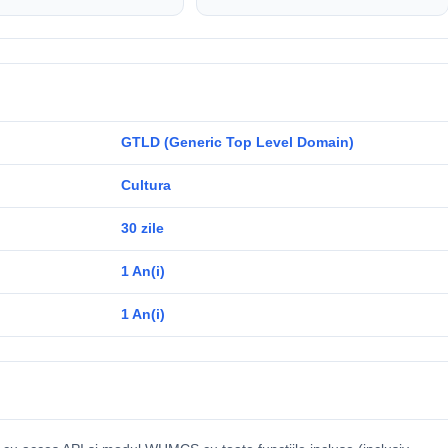
GTLD (Generic Top Level Domain)
Cultura
30 zile
1 An(i)
1 An(i)