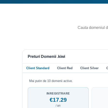
Preturi Domenii .kiwi
Client Standard
Client Red
Client Silver
C
Mai putin de 10 domenii active.
INREGISTRARE
€17.29
/ an