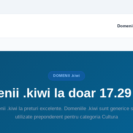
Domeni
DOMENII .kiwi
ii .kiwi la doar 17.2
ii .kiwi la preturi excelente. Domeniile .kiwi sunt generice s
utilizate preponderent pentru categoria Cultura