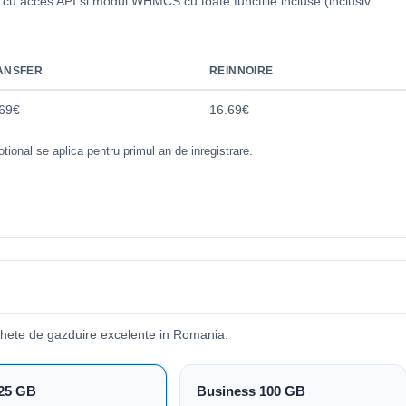
i cu acces API si modul WHMCS cu toate functiile incluse (inclusiv
.
ANSFER
REINNOIRE
69€
16.69€
tional se aplica pentru primul an de inregistrare.
chete de gazduire excelente in Romania.
25 GB
Business 100 GB