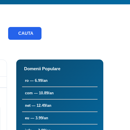
CAUTA
Domenii Populare
ro — 6.99/an
com — 10.89/an
net — 12.49/an
eu — 3.99/an