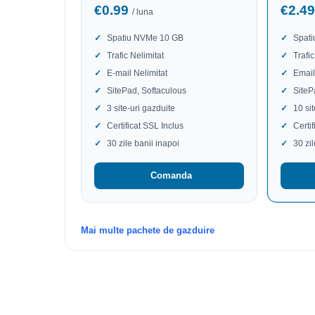
€0.99
€2.4
/ luna
Spatiu NVMe 10 GB
Spat
Trafic Nelimitat
Trafic
E-mail Nelimitat
Email
SitePad, Softaculous
SiteP
3 site-uri gazduite
10 si
Certificat SSL Inclus
Certi
30 zile banii inapoi
30 zi
Comanda
Mai multe pachete de gazduire