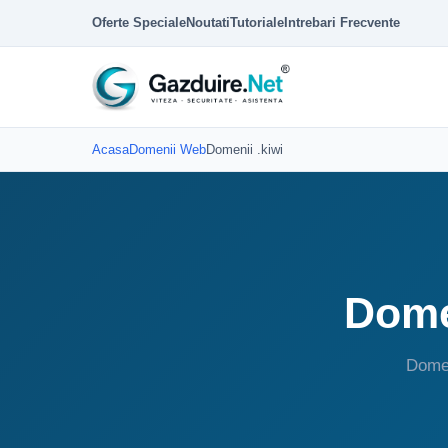
Oferte Speciale
Noutati
Tutoriale
Intrebari Frecvente
Acasa
Domenii Web
Domenii .kiwi
Domen
Domen