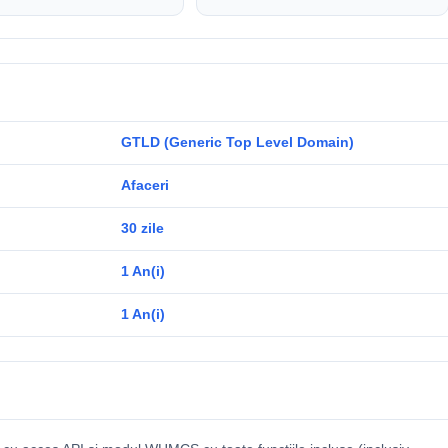
GTLD (Generic Top Level Domain)
Afaceri
30 zile
1 An(i)
1 An(i)