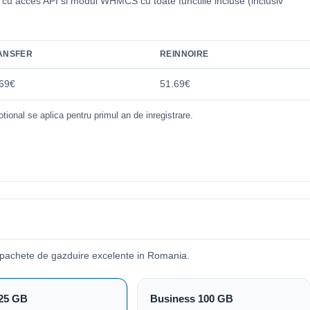
i cu acces API si modul WHMCS cu toate functiile incluse (inclusiv
.
ANSFER
REINNOIRE
69€
51.69€
tional se aplica pentru primul an de inregistrare.
 pachete de gazduire excelente in Romania.
25 GB
Business 100 GB