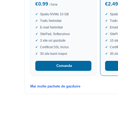
€0.99
€2.4
/ luna
Spatiu NVMe 10 GB
Spat
Trafic Nelimitat
Trafic
E-mail Nelimitat
Email
SitePad, Softaculous
SiteP
3 site-uri gazduite
10 si
Certificat SSL Inclus
Certi
30 zile banii inapoi
30 zi
Comanda
Mai multe pachete de gazduire