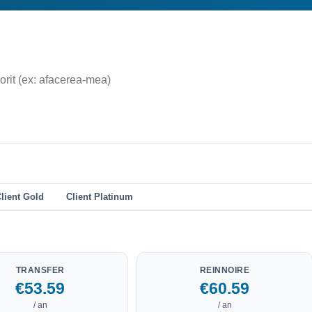
lient Gold
Client Platinum
TRANSFER
REINNOIRE
€53.59
€60.59
/ an
/ an