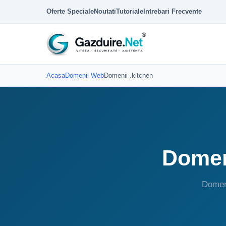
Oferte Speciale
Noutati
Tutoriale
Intrebari Frecvente
Acasa
Domenii Web
Domenii .kitchen
Domeni
Domeni