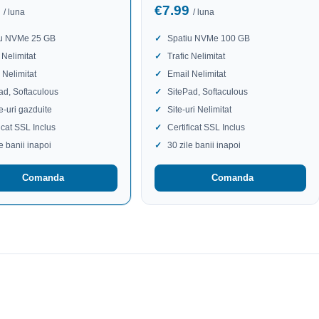
9
€7.99
/ luna
/ luna
iu NVMe 25 GB
Spatiu NVMe 100 GB
 Nelimitat
Trafic Nelimitat
 Nelimitat
Email Nelimitat
ad, Softaculous
SitePad, Softaculous
te-uri gazduite
Site-uri Nelimitat
ficat SSL Inclus
Certificat SSL Inclus
le banii inapoi
30 zile banii inapoi
Comanda
Comanda