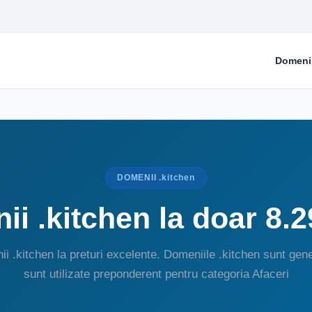
Domeni
DOMENII .kitchen
i .kitchen la doar 8.
i .kitchen la preturi excelente. Domeniile .kitchen sunt gene
sunt utilizate preponderent pentru categoria Afaceri