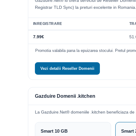
Gazduire.Net® iti ofera serviciul de Reseller Domeni
Registrar TLD Sync) la preturi excelente in Romania
INREGISTRARE
TR
7.99€
51.
Promotia valabila pana la epuizarea stocului. Pretul promo
Vezi detalii Reseller Domenii
Gazduire Domenii .kitchen
La Gazduire.Net® domeniile .kitchen beneficiaza de
Smart 10 GB
Smart 