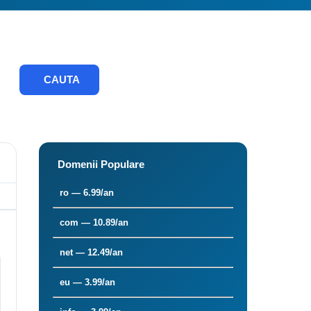
CAUTA
Domenii Populare
ro — 6.99/an
com — 10.89/an
net — 12.49/an
eu — 3.99/an