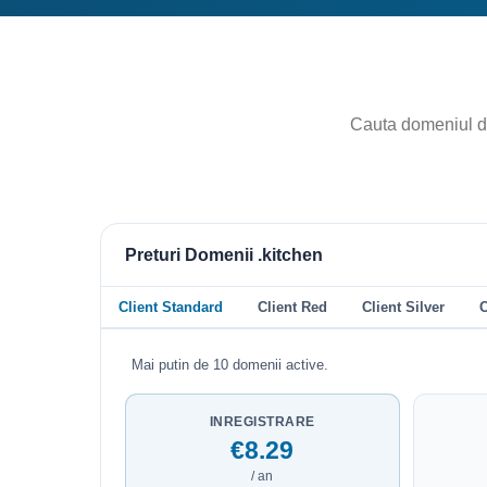
Preturi Domenii .kitchen
Client Standard
Client Red
Client Silver
C
Mai putin de 10 domenii active.
INREGISTRARE
€8.29
/ an