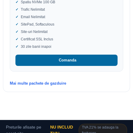
Spatiu NVMe 100 GB
Trafic Nelimitat
Email Nelimitat
SitePad, Softaculous
Site-uri Nelimitat
Certificat SSL Inclus
30 zile banii inapoi
Comanda
Mai multe pachete de gazduire
Preturile afisate pe
NU INCLUD
TVA 21% se adauga la