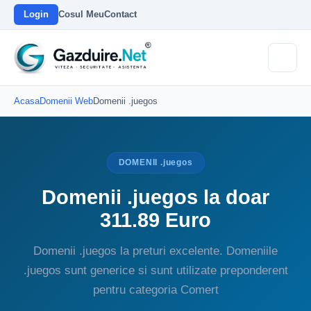
Login
Cosul Meu
Contact
Acasa
Domenii Web
Domenii .juegos
DOMENII .juegos
Domenii .juegos la doar
311.89 Euro
Domenii .juegos la preturi excelente. Domeniile
.juegos sunt generice si sunt utilizate preponderent
pentru categoria Comert