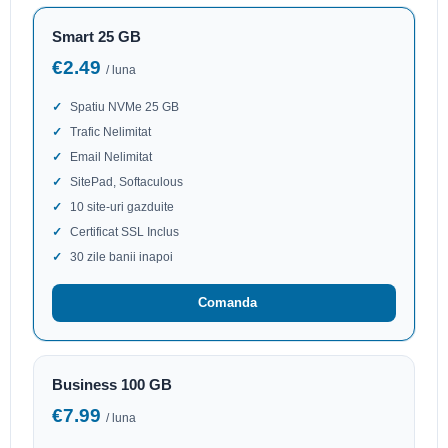
Smart 25 GB
€2.49
/ luna
Spatiu NVMe 25 GB
Trafic Nelimitat
Email Nelimitat
SitePad, Softaculous
10 site-uri gazduite
Certificat SSL Inclus
30 zile banii inapoi
Comanda
Business 100 GB
€7.99
/ luna