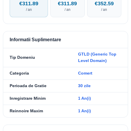
€311.89
€311.89
€352.59
/ an
/ an
/ an
Informatii Suplimentare
GTLD (Generic Top
Tip Domeniu
Level Domain)
Categoria
Comert
Perioada de Gratie
30 zile
Inregistrare Minim
1 An(i)
Reinnoire Maxim
1 An(i)