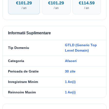
€101.29
€101.29
€114.59
/ an
/ an
/ an
Informatii Suplimentare
GTLD (Generic Top
Tip Domeniu
Level Domain)
Categoria
Afaceri
Perioada de Gratie
30 zile
Inregistrare Minim
1 An(i)
Reinnoire Maxim
1 An(i)