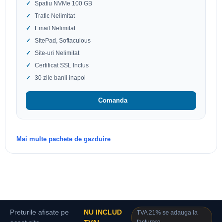
Spatiu NVMe 100 GB
Trafic Nelimitat
Email Nelimitat
SitePad, Softaculous
Site-uri Nelimitat
Certificat SSL Inclus
30 zile banii inapoi
Comanda
Mai multe pachete de gazduire
Preturile afisate pe
NU INCLUD
TVA 21% se adauga la