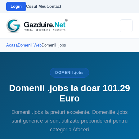
Login
Cosul Meu
Contact
Acasa
Domenii Web
Domenii .jobs
DOMENII .jobs
Domenii .jobs la doar 101.29
Euro
Domenii .jobs la preturi excelente. Domeniile .jobs
sunt generice si sunt utilizate preponderent pentru
categoria Afaceri