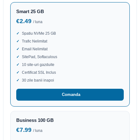
Smart 25 GB
€2.49
/ luna
Spatiu NVMe 25 GB
Trafic Nelimitat
Email Nelimitat
SitePad, Softaculous
10 site-uri gazduite
Certificat SSL Inclus
30 zile banii inapoi
Comanda
Business 100 GB
€7.99
/ luna