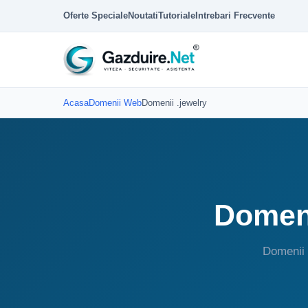
Oferte Speciale
Noutati
Tutoriale
Intrebari Frecvente
Acasa
Domenii Web
Domenii .jewelry
Domeni
Domenii 