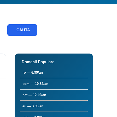
CAUTA
Domenii Populare
ro — 6.99/an
com — 10.89/an
net — 12.49/an
eu — 3.99/an