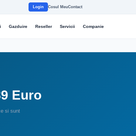
Login
Cosul Meu
Contact
i
Gazduire
Reseller
Servicii
Companie
89 Euro
e si sunt