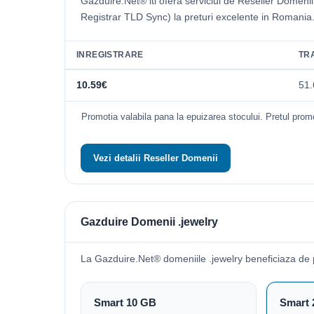
Gazduire.Net® iti ofera serviciul de Reseller Domeni
Registrar TLD Sync) la preturi excelente in Romania
INREGISTRARE
TR
10.59€
51.
Promotia valabila pana la epuizarea stocului. Pretul promo
Vezi detalii Reseller Domenii
Gazduire Domenii .jewelry
La Gazduire.Net® domeniile .jewelry beneficiaza de
Smart 10 GB
Smart 