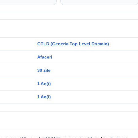
GTLD (Generic Top Level Domain)
Afaceri
30 zile
1 An(i)
1 An(i)