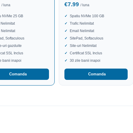
9
€7.99
/ luna
/ luna
iu NVMe 25 GB
Spatiu NVMe 100 GB
 Nelimitat
Trafic Nelimitat
 Nelimitat
Email Nelimitat
ad, Softaculous
SitePad, Softaculous
te-uri gazduite
Site-uri Nelimitat
ficat SSL Inclus
Certificat SSL Inclus
le banii inapoi
30 zile banii inapoi
Comanda
Comanda