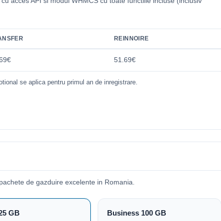
i cu acces API si modul WHMCS cu toate functiile incluse (inclusiv
.
ANSFER
REINNOIRE
69€
51.69€
tional se aplica pentru primul an de inregistrare.
 pachete de gazduire excelente in Romania.
25 GB
Business 100 GB