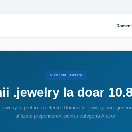
Domeni
DOMENII .jewelry
i .jewelry la doar 10.
.jewelry la preturi excelente. Domeniile .jewelry sunt generic
utilizate preponderent pentru categoria Afaceri