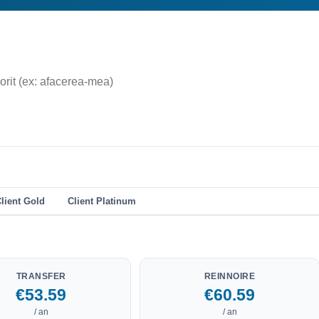
lient Gold
Client Platinum
TRANSFER
REINNOIRE
€53.59
€60.59
/ an
/ an