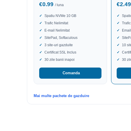
€0.99
€2.4
/ luna
Spatiu NVMe 10 GB
Spat
Trafic Nelimitat
Trafic
E-mail Nelimitat
Email
SitePad, Softaculous
SiteP
3 site-uri gazduite
10 si
Certificat SSL Inclus
Certi
30 zile banii inapoi
30 zi
Comanda
Mai multe pachete de gazduire