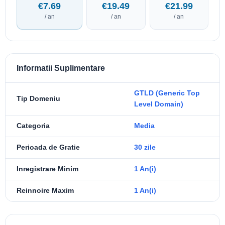
€7.69
€19.49
€21.99
/ an
/ an
/ an
Informatii Suplimentare
GTLD (Generic Top
Tip Domeniu
Level Domain)
Categoria
Media
Perioada de Gratie
30 zile
Inregistrare Minim
1 An(i)
Reinnoire Maxim
1 An(i)