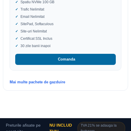
Spatiu NVMe 100 GB
Trafic Nelimitat
Email Nelimitat
SitePad, Softaculous
Site-uri Nelimitat
Certificat SSL Inclus
30 zile banii inapoi
Comanda
Mai multe pachete de gazduire
Preturile afisate pe
NU INCLUD
TVA 21% se adauga la