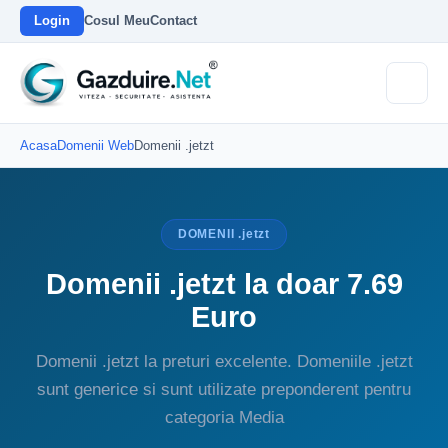
Login
Cosul Meu
Contact
Acasa
Domenii Web
Domenii .jetzt
DOMENII .jetzt
Domenii .jetzt la doar 7.69
Euro
Domenii .jetzt la preturi excelente. Domeniile .jetzt
sunt generice si sunt utilizate preponderent pentru
categoria Media