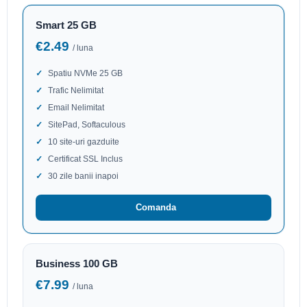
Smart 25 GB
€2.49
/ luna
Spatiu NVMe 25 GB
Trafic Nelimitat
Email Nelimitat
SitePad, Softaculous
10 site-uri gazduite
Certificat SSL Inclus
30 zile banii inapoi
Comanda
Business 100 GB
€7.99
/ luna