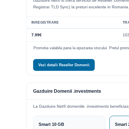
Gazduire.Net® iti ofera serviciul de Reseller Domeni
Registrar TLD Sync) la preturi excelente in Romania
INREGISTRARE
TR
7.99€
10
Promotia valabila pana la epuizarea stocului. Pretul promo
Vezi detalii Reseller Domenii
Gazduire Domenii .investments
La Gazduire.Net® domeniile .investments beneficiaz
Smart 10 GB
Smart 