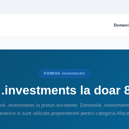
Domeni
DOMENII .investments
.investments la doar 
ii .investments la preturi excelente. Domeniile .investment
enerice si sunt utilizate preponderent pentru categoria Aface