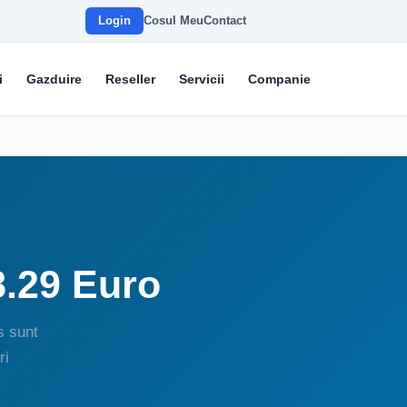
Login
Cosul Meu
Contact
i
Gazduire
Reseller
Servicii
Companie
8.29 Euro
s sunt
ri