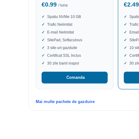
€0.99
€2.4
/ luna
Spatiu NVMe 10 GB
Spat
Trafic Nelimitat
Trafic
E-mail Nelimitat
Email
SitePad, Softaculous
SiteP
3 site-uri gazduite
10 si
Certificat SSL Inclus
Certi
30 zile banii inapoi
30 zi
Comanda
Mai multe pachete de gazduire