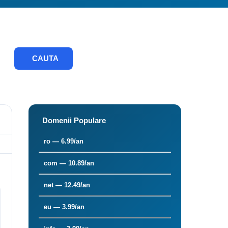
CAUTA
Domenii Populare
ro — 6.99/an
com — 10.89/an
net — 12.49/an
eu — 3.99/an