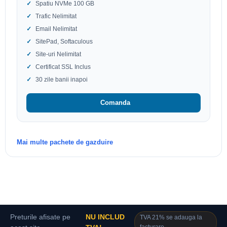
Spatiu NVMe 100 GB
Trafic Nelimitat
Email Nelimitat
SitePad, Softaculous
Site-uri Nelimitat
Certificat SSL Inclus
30 zile banii inapoi
Comanda
Mai multe pachete de gazduire
Preturile afisate pe
NU INCLUD
TVA 21% se adauga la