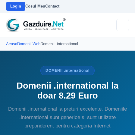
Login
Cosul Meu
Contact
Acasa
Domenii Web
Domenii .international
DOMENII .international
Domenii .international la
doar 8.29 Euro
Domenii .international la preturi excelente. Domeniile
.international sunt generice si sunt utilizate
preponderent pentru categoria Internet