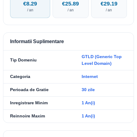
€8.29
€25.89
€29.19
/ an
/ an
/ an
Informatii Suplimentare
GTLD (Generic Top
Tip Domeniu
Level Domain)
Categoria
Internet
Perioada de Gratie
30 zile
Inregistrare Minim
1 An(i)
Reinnoire Maxim
1 An(i)