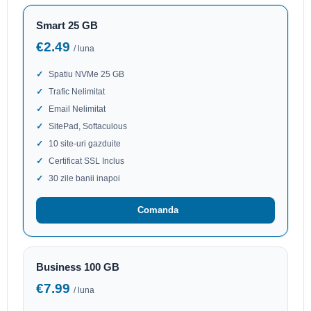
Smart 25 GB
€2.49
/ luna
Spatiu NVMe 25 GB
Trafic Nelimitat
Email Nelimitat
SitePad, Softaculous
10 site-uri gazduite
Certificat SSL Inclus
30 zile banii inapoi
Comanda
Business 100 GB
€7.99
/ luna