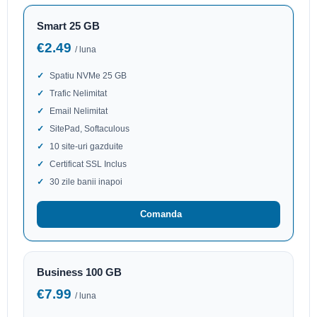
Smart 25 GB
€2.49
/ luna
Spatiu NVMe 25 GB
Trafic Nelimitat
Email Nelimitat
SitePad, Softaculous
10 site-uri gazduite
Certificat SSL Inclus
30 zile banii inapoi
Comanda
Business 100 GB
€7.99
/ luna