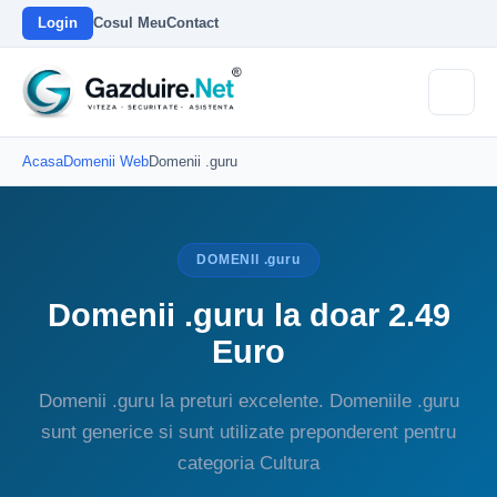
Login
Cosul Meu
Contact
Acasa
Domenii Web
Domenii .guru
DOMENII .guru
Domenii .guru la doar 2.49
Euro
Domenii .guru la preturi excelente. Domeniile .guru
sunt generice si sunt utilizate preponderent pentru
categoria Cultura