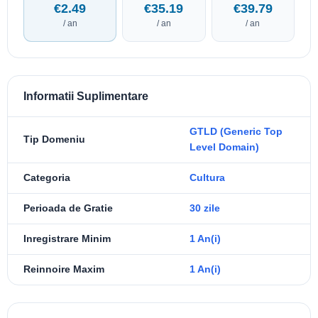
€2.49
€35.19
€39.79
/ an
/ an
/ an
Informatii Suplimentare
GTLD (Generic Top
Tip Domeniu
Level Domain)
Categoria
Cultura
Perioada de Gratie
30 zile
Inregistrare Minim
1 An(i)
Reinnoire Maxim
1 An(i)