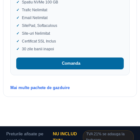
Spatiu NVMe 100 GB
Trafic Nelimitat
Email Nelimitat
SitePad, Softaculous
Site-uri Nelimitat
Certificat SSL Inclus
30 zile banii inapoi
Comanda
Mai multe pachete de gazduire
Preturile afisate pe
NU INCLUD
TVA 21% se adauga la