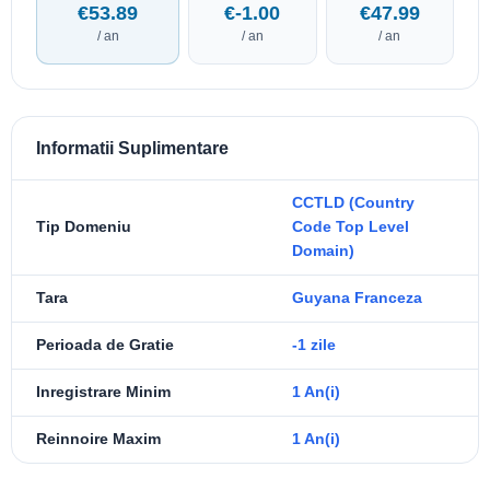
€53.89
€-1.00
€47.99
/ an
/ an
/ an
Informatii Suplimentare
CCTLD (Country
Tip Domeniu
Code Top Level
Domain)
Tara
Guyana Franceza
Perioada de Gratie
-1 zile
Inregistrare Minim
1 An(i)
Reinnoire Maxim
1 An(i)