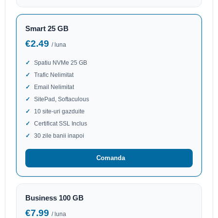
Smart 25 GB
€2.49
/ luna
Spatiu NVMe 25 GB
Trafic Nelimitat
Email Nelimitat
SitePad, Softaculous
10 site-uri gazduite
Certificat SSL Inclus
30 zile banii inapoi
Comanda
Business 100 GB
€7.99
/ luna