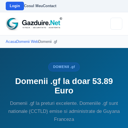
Login
Cosul Meu
Contact
Acasa
Domenii Web
Domenii .gf
DOMENII .gf
Domenii .gf la doar 53.89
Euro
Domenii .gf la preturi excelente. Domeniile .gf sunt
nationale (CCTLD) emise si administrate de Guyana
Franceza