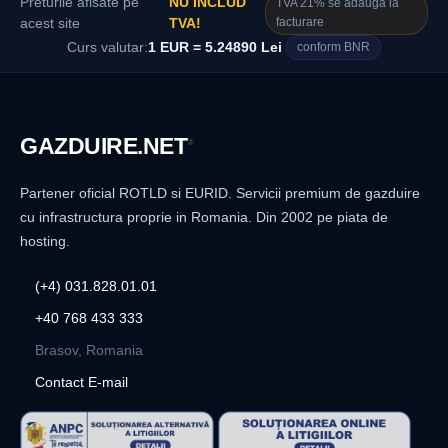
Preturile afisate pe
NU INCLUD
TVA 21% se adauga la
facturare
acest site
TVA!
Curs valutar:
1 EUR = 5.24890 Lei
conform BNR
GAZDUIRE
.NET
®
Partener oficial ROTLD si EURID. Servicii premium de gazduire
cu infrastructura proprie in Romania. Din 2002 pe piata de
hosting.
(+4) 031.828.01.01
+40 768 433 333
Brasov, Romania
Contact E-mail