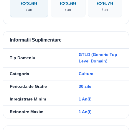
€23.69
€23.69
€26.79
/ an
/ an
/ an
Informatii Suplimentare
GTLD (Generic Top
Tip Domeniu
Level Domain)
Categoria
Cultura
Perioada de Gratie
30 zile
Inregistrare Minim
1 An(i)
Reinnoire Maxim
1 An(i)