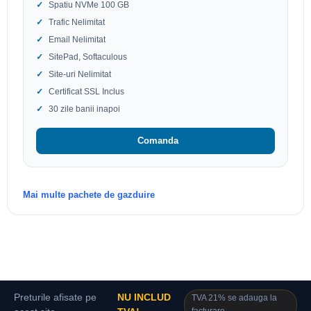
Spatiu NVMe 100 GB
Trafic Nelimitat
Email Nelimitat
SitePad, Softaculous
Site-uri Nelimitat
Certificat SSL Inclus
30 zile banii inapoi
Comanda
Mai multe pachete de gazduire
Preturile afisate pe
NU INCLUD
TVA 21% se adauga la