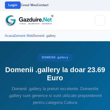
Login
Cosul Meu
Contact
Acasa
Domenii Web
Domenii .gallery
DOMENII .gallery
Domenii .gallery la doar 23.69
Euro
Domenii .gallery la preturi excelente. Domeniile
.gallery sunt generice si sunt utilizate preponderent
pentru categoria Cultura