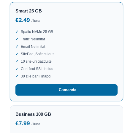
Smart 25 GB
€2.49
/ luna
Spatiu NVMe 25 GB
Trafic Nelimitat
Email Nelimitat
SitePad, Softaculous
10 site-uri gazduite
Certificat SSL Inclus
30 zile banii inapoi
Comanda
Business 100 GB
€7.99
/ luna