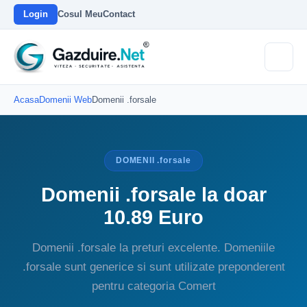
Login
Cosul Meu
Contact
Acasa
Domenii Web
Domenii .forsale
DOMENII .forsale
Domenii .forsale la doar
10.89 Euro
Domenii .forsale la preturi excelente. Domeniile
.forsale sunt generice si sunt utilizate preponderent
pentru categoria Comert