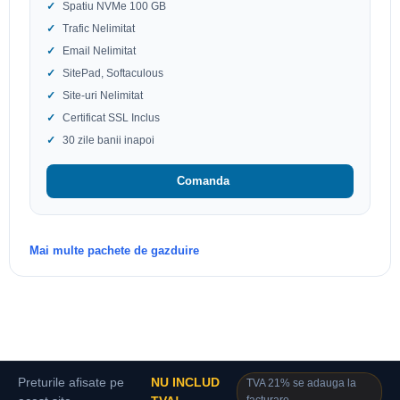
Spatiu NVMe 100 GB
Trafic Nelimitat
Email Nelimitat
SitePad, Softaculous
Site-uri Nelimitat
Certificat SSL Inclus
30 zile banii inapoi
Comanda
Mai multe pachete de gazduire
Preturile afisate pe
NU INCLUD
TVA 21% se adauga la