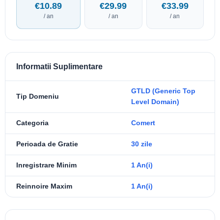
€10.89
€29.99
€33.99
/ an
/ an
/ an
Informatii Suplimentare
GTLD (Generic Top
Tip Domeniu
Level Domain)
Categoria
Comert
Perioada de Gratie
30 zile
Inregistrare Minim
1 An(i)
Reinnoire Maxim
1 An(i)