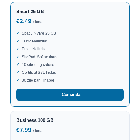
Smart 25 GB
€2.49
/ luna
Spatiu NVMe 25 GB
Trafic Nelimitat
Email Nelimitat
SitePad, Softaculous
10 site-uri gazduite
Certificat SSL Inclus
30 zile banii inapoi
Comanda
Business 100 GB
€7.99
/ luna