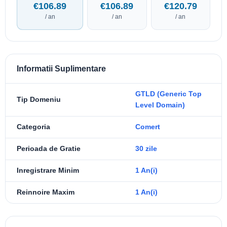
€106.89
€106.89
€120.79
/ an
/ an
/ an
Informatii Suplimentare
GTLD (Generic Top
Tip Domeniu
Level Domain)
Categoria
Comert
Perioada de Gratie
30 zile
Inregistrare Minim
1 An(i)
Reinnoire Maxim
1 An(i)