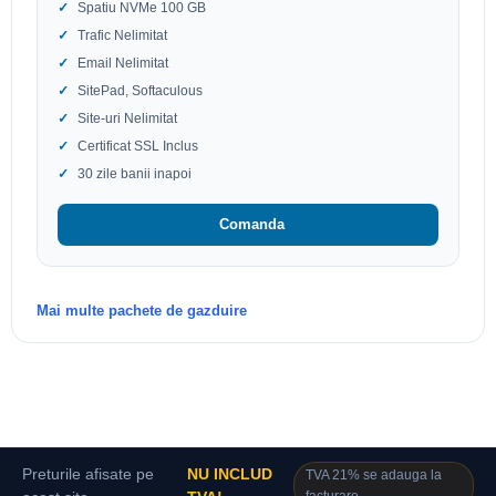
Spatiu NVMe 100 GB
Trafic Nelimitat
Email Nelimitat
SitePad, Softaculous
Site-uri Nelimitat
Certificat SSL Inclus
30 zile banii inapoi
Comanda
Mai multe pachete de gazduire
Preturile afisate pe
NU INCLUD
TVA 21% se adauga la