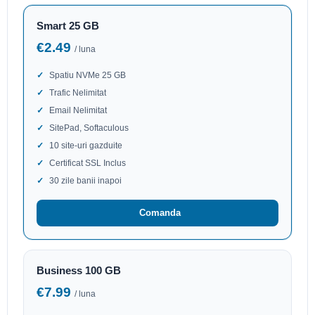
Smart 25 GB
€2.49
/ luna
Spatiu NVMe 25 GB
Trafic Nelimitat
Email Nelimitat
SitePad, Softaculous
10 site-uri gazduite
Certificat SSL Inclus
30 zile banii inapoi
Comanda
Business 100 GB
€7.99
/ luna