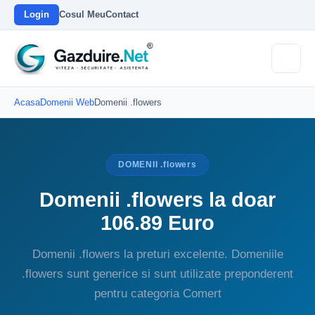
Login
Cosul Meu
Contact
Acasa
Domenii Web
Domenii .flowers
DOMENII .flowers
Domenii .flowers la doar
106.89 Euro
Domenii .flowers la preturi excelente. Domeniile
.flowers sunt generice si sunt utilizate preponderent
pentru categoria Comert