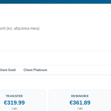
lient Gold
Client Platinum
TRANSFER
REINNOIRE
€319.99
€361.89
/ an
/ an