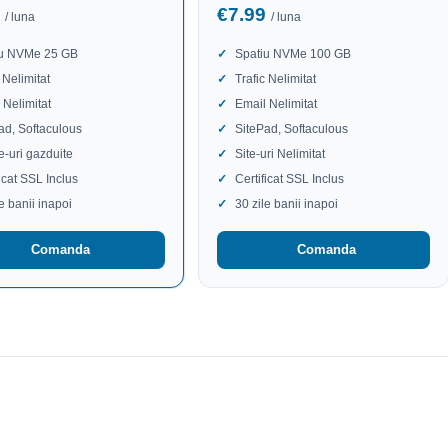
9
€7.99
/ luna
/ luna
iu NVMe 25 GB
Spatiu NVMe 100 GB
 Nelimitat
Trafic Nelimitat
 Nelimitat
Email Nelimitat
ad, Softaculous
SitePad, Softaculous
te-uri gazduite
Site-uri Nelimitat
ficat SSL Inclus
Certificat SSL Inclus
le banii inapoi
30 zile banii inapoi
Comanda
Comanda