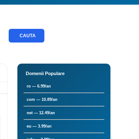
CAUTA
Domenii Populare
ro — 6.99/an
com — 10.89/an
net — 12.49/an
eu — 3.99/an