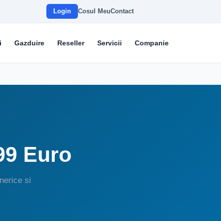
Login
Cosul Meu
Contact
i
Gazduire
Reseller
Servicii
Companie
99 Euro
nerice si