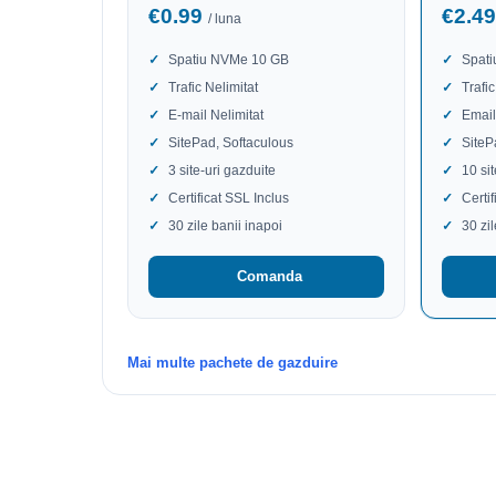
€0.99
€2.4
/ luna
Spatiu NVMe 10 GB
Spat
Trafic Nelimitat
Trafic
E-mail Nelimitat
Email
SitePad, Softaculous
SiteP
3 site-uri gazduite
10 si
Certificat SSL Inclus
Certi
30 zile banii inapoi
30 zi
Comanda
Mai multe pachete de gazduire