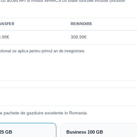
i cu acces API si modul WHMCS cu toate functiile incluse (inclusiv
.
ANSFER
REINNOIRE
8.99€
308.99€
tional se aplica pentru primul an de inregistrare.
de pachete de gazduire excelente in Romania.
25 GB
Business 100 GB