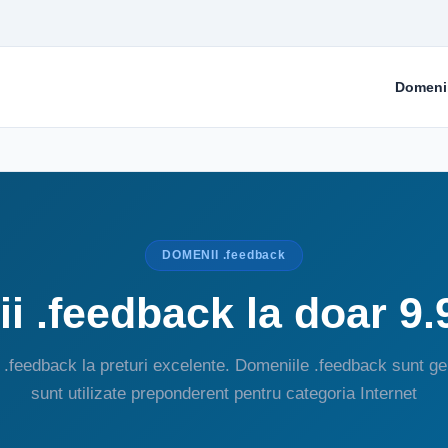
Domeni
DOMENII .feedback
i .feedback la doar 9.
.feedback la preturi excelente. Domeniile .feedback sunt ge
sunt utilizate preponderent pentru categoria Internet