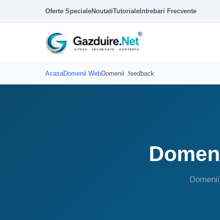
Oferte Speciale
Noutati
Tutoriale
Intrebari Frecvente
Acasa
Domenii Web
Domenii .feedback
Domeni
Domenii 