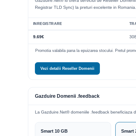
Gazduire.Net® iti ofera serviciul de Reseller Domeni
Registrar TLD Sync) la preturi excelente in Romania
INREGISTRARE
TR
9.69€
30
Promotia valabila pana la epuizarea stocului. Pretul promo
Vezi detalii Reseller Domenii
Gazduire Domenii .feedback
La Gazduire.Net® domeniile .feedback beneficiaza 
Smart 10 GB
Smart 