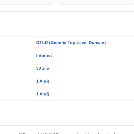
GTLD (Generic Top Level Domain)
Internet
30 zile
1 An(i)
1 An(i)