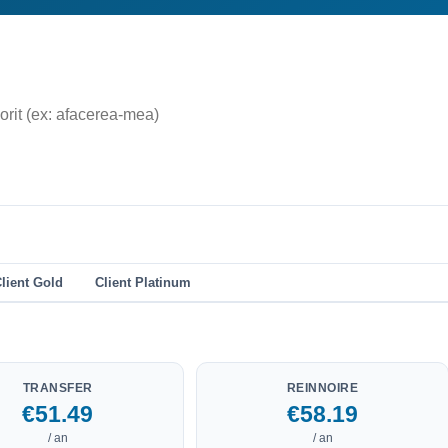
lient Gold
Client Platinum
TRANSFER
REINNOIRE
€51.49
€58.19
/ an
/ an