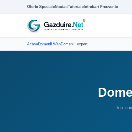
Oferte Speciale
Noutati
Tutoriale
Intrebari Frecvente
Acasa
Domenii Web
Domenii .expert
Domen
Domenii 