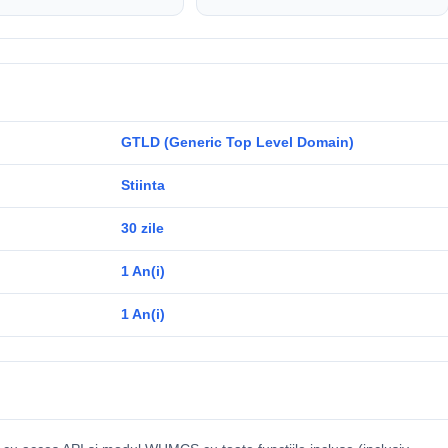
GTLD (Generic Top Level Domain)
Stiinta
30 zile
1 An(i)
1 An(i)