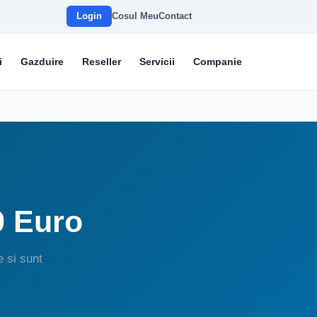
Login
Cosul Meu
Contact
i
Gazduire
Reseller
Servicii
Companie
9 Euro
e si sunt