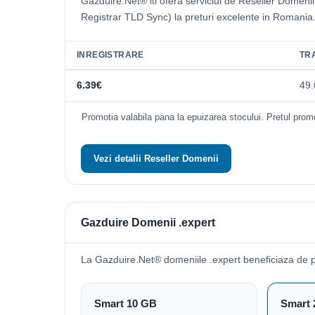
Gazduire.Net® iti ofera serviciul de Reseller Domeni
Registrar TLD Sync) la preturi excelente in Romania
INREGISTRARE
TR
6.39€
49.
Promotia valabila pana la epuizarea stocului. Pretul promo
Vezi detalii Reseller Domenii
Gazduire Domenii .expert
La Gazduire.Net® domeniile .expert beneficiaza de 
Smart 10 GB
Smart 