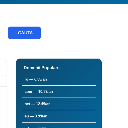
CAUTA
Domenii Populare
ro — 6.99/an
com — 10.89/an
net — 12.49/an
eu — 3.99/an