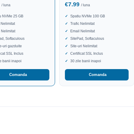
9
€7.99
/ luna
/ luna
iu NVMe 25 GB
Spatiu NVMe 100 GB
 Nelimitat
Trafic Nelimitat
 Nelimitat
Email Nelimitat
ad, Softaculous
SitePad, Softaculous
te-uri gazduite
Site-uri Nelimitat
ficat SSL Inclus
Certificat SSL Inclus
le banii inapoi
30 zile banii inapoi
Comanda
Comanda