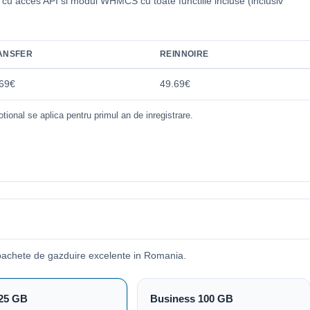
i cu acces API si modul WHMCS cu toate functiile incluse (inclusiv
.
ANSFER
REINNOIRE
69€
49.69€
tional se aplica pentru primul an de inregistrare.
pachete de gazduire excelente in Romania.
25 GB
Business 100 GB