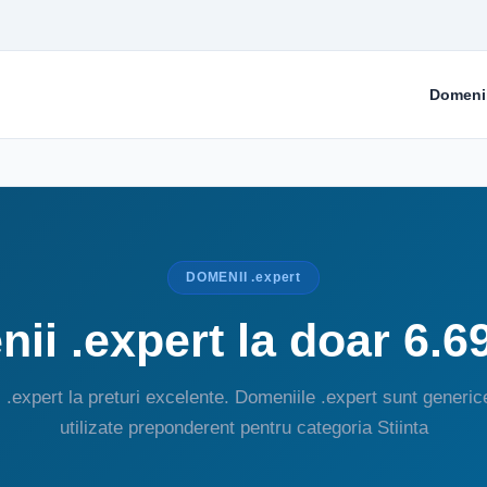
Domeni
DOMENII .expert
ii .expert la doar 6.6
.expert la preturi excelente. Domeniile .expert sunt generic
utilizate preponderent pentru categoria Stiinta