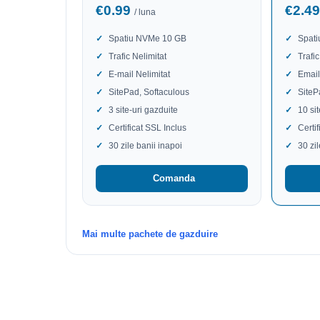
€0.99
€2.4
/ luna
Spatiu NVMe 10 GB
Spat
Trafic Nelimitat
Trafic
E-mail Nelimitat
Email
SitePad, Softaculous
SiteP
3 site-uri gazduite
10 si
Certificat SSL Inclus
Certi
30 zile banii inapoi
30 zi
Comanda
Mai multe pachete de gazduire